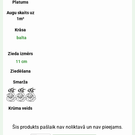
Platums
Augu skaits uz
1m²
Krāsa
balta
Zieda izmērs
11 cm
Ziedēšana
Smarža
Krūma veids
Šis produkts pašlaik nav noliktavā un nav pieejams.