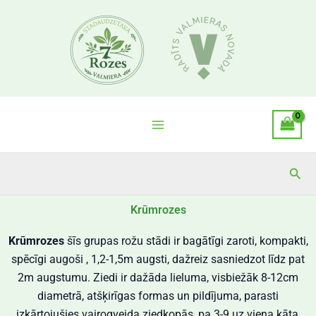
Skip
to
content
Sea
Krūmrozes
Krūmrozes
šīs grupas rožu stādi ir bagātīgi zaroti, kompakti,
spēcīgi augoši , 1,2-1,5m augsti, dažreiz sasniedzot līdz pat
2m augstumu. Ziedi ir dažāda lieluma, visbiežāk 8-12cm
diametrā, atšķirīgas formas un pildījuma, parasti
izkārtojušies vairogveida ziedkopās, pa 3-9 uz viena kāta,