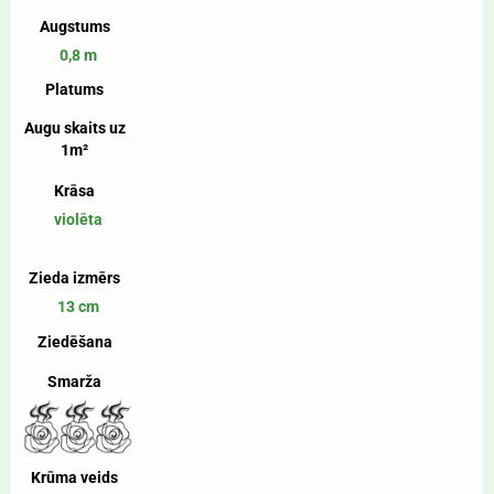
Augstums
0,8 m
Platums
Augu skaits uz
1m²
Krāsa
violēta
Zieda izmērs
13 cm
Ziedēšana
Smarža
Krūma veids