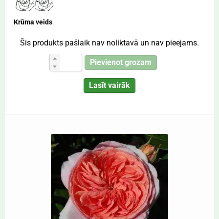
Krūma veids
Šis produkts pašlaik nav noliktavā un nav pieejams.
Pievienot grozam
Lasīt vairāk