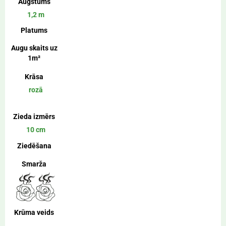
Augstums
1,2 m
Platums
Augu skaits uz
1m²
Krāsa
rozā
Zieda izmērs
10 cm
Ziedēšana
Smarža
Krūma veids