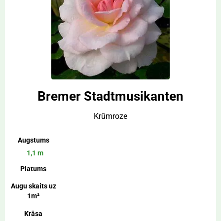
Bremer Stadtmusikanten
Krūmroze
Augstums
1,1 m
Platums
Augu skaits uz
1m²
Krāsa