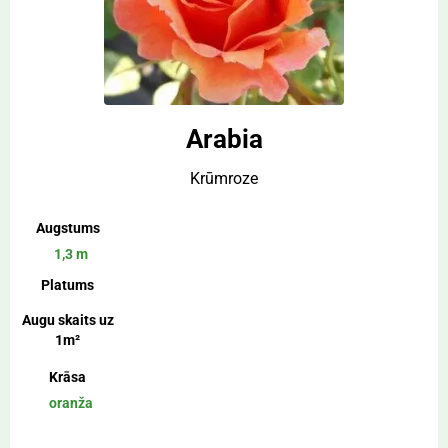
sarkana
1,3 m
7 cm
violēta
1,4 m
8 cm
1,5 m
9 cm
1,8 m
90-100 cm
Arabia
Krūmroze
Augstums
1,3 m
Platums
Augu skaits uz
1m²
Krāsa
oranža