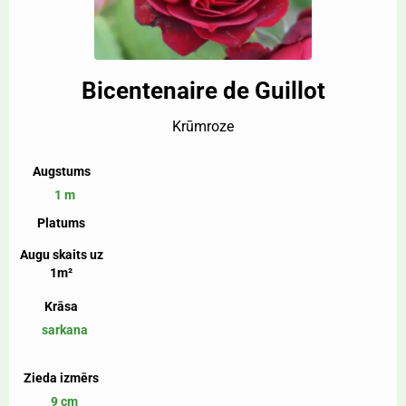
Bicentenaire de Guillot
Krūmroze
Augstums
1 m
Platums
Augu skaits uz
1m²
Krāsa
sarkana
Zieda izmērs
9 cm