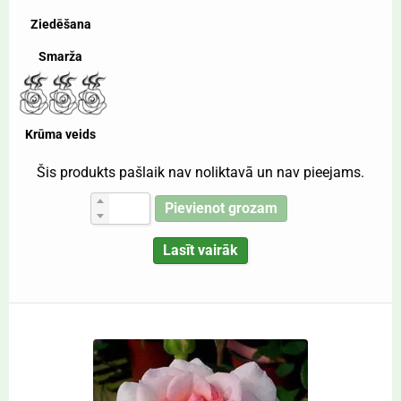
Ziedēšana
Smarža
Krūma veids
Šis produkts pašlaik nav noliktavā un nav pieejams.
Pievienot grozam
Lasīt vairāk