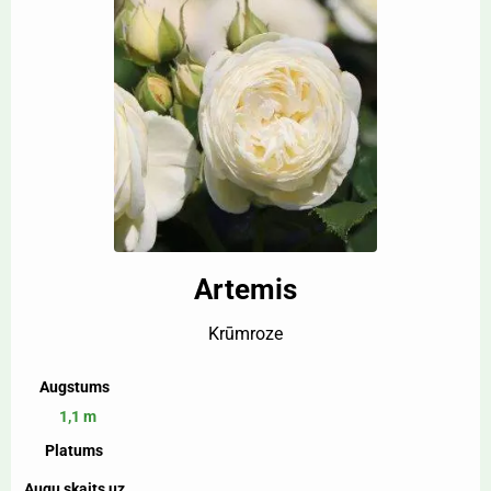
Artemis
Krūmroze
Augstums
1,1 m
Platums
Augu skaits uz