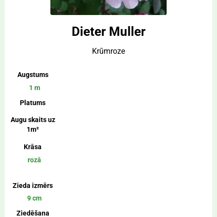
Dieter Muller
Krūmroze
Augstums
1 m
Platums
Augu skaits uz
1m²
Krāsa
rozā
Zieda izmērs
9 cm
Ziedēšana