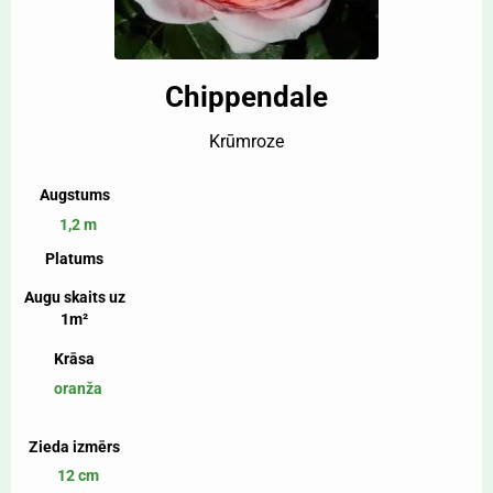
Chippendale
Krūmroze
Augstums
1,2 m
Platums
Augu skaits uz
1m²
Krāsa
oranža
Zieda izmērs
12 cm