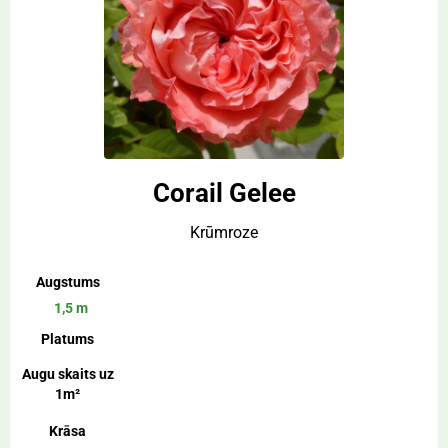
Corail Gelee
Krūmroze
Augstums
1,5 m
Platums
Augu skaits uz
1m²
Krāsa