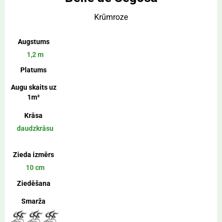
Krūmroze
Augstums
1,2 m
Platums
Augu skaits uz
1m²
Krāsa
daudzkrāsu
Zieda izmērs
10 cm
Ziedēšana
Smarža