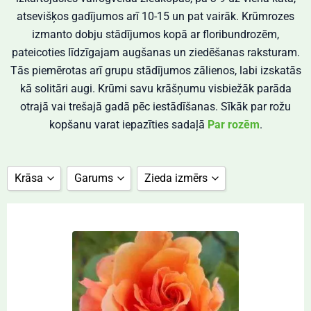
atsevišķos gadījumos arī 10-15 un pat vairāk. Krūmrozes
izmanto dobju stādījumos kopā ar floribundrozēm,
pateicoties līdzīgajam augšanas un ziedēšanas raksturam.
Tās piemērotas arī grupu stādījumos zālienos, labi izskatās
kā solitāri augi. Krūmi savu krāšņumu visbiežāk parāda
otrajā vai trešajā gadā pēc iestādīšanas. Sīkāk par rožu
kopšanu varat iepazīties sadaļā
Par rozēm
.
Krāsa
Garums
Zieda izmērs
balta
0,8 m
10 cm
daudzkrāsu
1 m
11 cm
dzeltena
1,1 m
12 cm
oranža
1,2 m
13 cm
rozā
1,2-1,5 m
6 cm