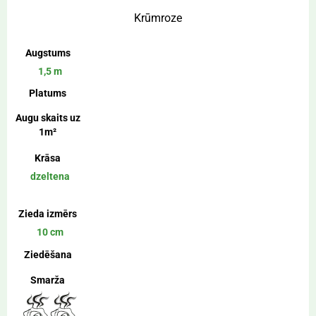
Krūmroze
Augstums
1,5 m
Platums
Augu skaits uz
1m²
Krāsa
dzeltena
Zieda izmērs
10 cm
Ziedēšana
Smarža