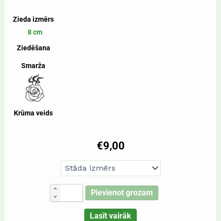
Zieda izmērs
8 cm
Ziedēšana
Smarža
Krūma veids
€
9,00
Pievienot grozam
Lasīt vairāk