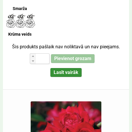
Smarža
Krūma veids
Šis produkts pašlaik nav noliktavā un nav pieejams.
Pievienot grozam
Lasīt vairāk