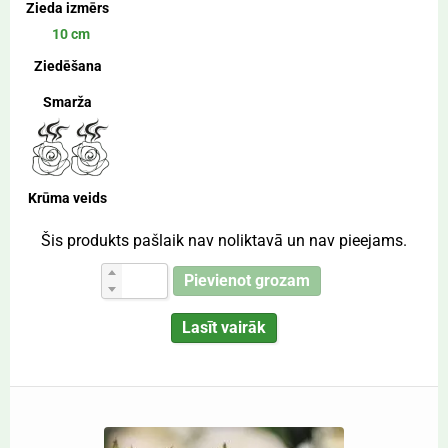
Zieda izmērs
10 cm
Ziedēšana
Smarža
Krūma veids
Šis produkts pašlaik nav noliktavā un nav pieejams.
Pievienot grozam
Lasīt vairāk