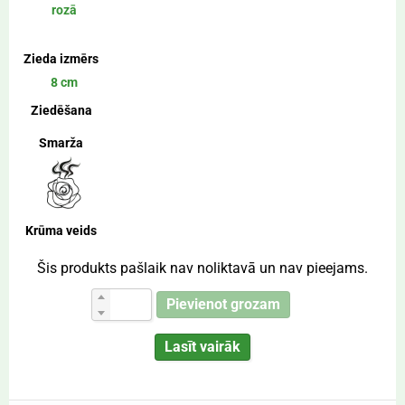
rozā
Zieda izmērs
8 cm
Ziedēšana
Smarža
Krūma veids
Šis produkts pašlaik nav noliktavā un nav pieejams.
Pievienot grozam
Lasīt vairāk