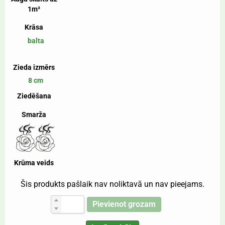
1m²
Krāsa
balta
Zieda izmērs
8 cm
Ziedēšana
Smarža
Krūma veids
Šis produkts pašlaik nav noliktavā un nav pieejams.
Pievienot grozam