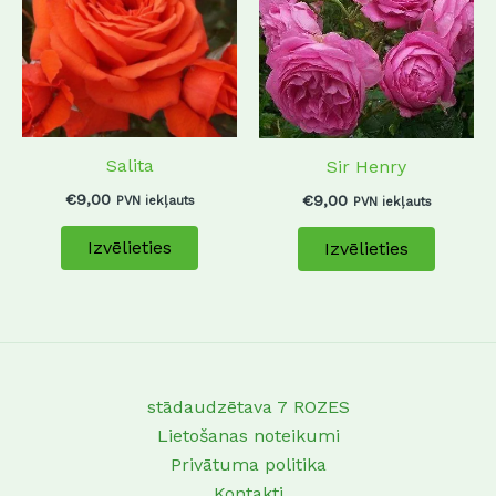
multiple
multip
variants.
variant
The
The
options
options
may
may
Salita
be
be
Sir Henry
chosen
chosen
€
9,00
€
9,00
PVN iekļauts
PVN iekļauts
on
on
Izvēlieties
Izvēlieties
the
the
product
produc
page
page
stādaudzētava 7 ROZES
Lietošanas noteikumi
Privātuma politika
Kontakti