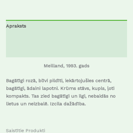
Apraksts
Papildu informācija
Atsauksmes (0)
Meilland, 1993. gads
Bagātīgi rozā, blīvi pildīti, iekārtojušies centrā,
bagātīgi, ādaini lapotni. Krūms stāvs, kupls, ļoti
kompakts. Tas zied bagātīgi un ilgi, nebaidās no
lietus un neizbalē. Izcila dažādība.
Saistītie Produkti