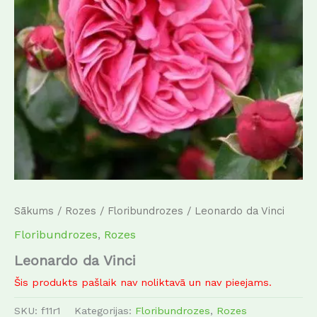
Sākums
/
Rozes
/
Floribundrozes
/ Leonardo da Vinci
Floribundrozes
,
Rozes
Leonardo da Vinci
Šis produkts pašlaik nav noliktavā un nav pieejams.
SKU:
f11r1
Kategorijas:
Floribundrozes
,
Rozes