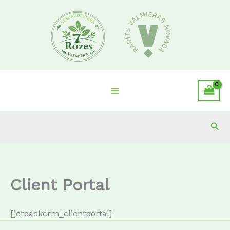
Skip
to
content
Sea
Client Portal
[jetpackcrm_clientportal]