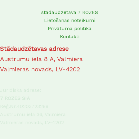
stādaudzētava 7 ROZES
Lietošanas noteikumi
Privātuma politika
Kontakti
Stādaudzētavas adrese
Austrumu iela 8 A, Valmiera
Valmieras novads, LV-4202
Juridiskā adrese:
7 ROZES SIA
Reģ.Nr.40203723288
Austrumu iela 36, Valmiera
Valmieras novads, LV-4202