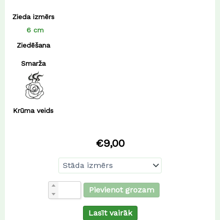
Zieda izmērs
6 cm
Ziedēšana
Smarža
Krūma veids
€
9,00
Pievienot grozam
Lasīt vairāk