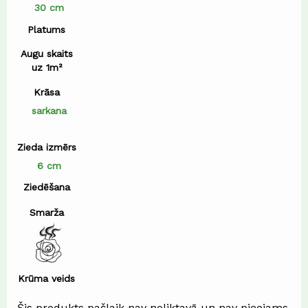
30 cm
Platums
Augu skaits
uz 1m²
Krāsa
sarkana
Zieda izmērs
6 cm
Ziedēšana
Smarža
Krūma veids
Šis produkts pašlaik nav noliktavā un nav pieejams.