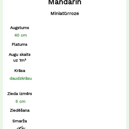
Mandarin
Miniatūrroze
Augstums
40 cm
Platums
Augu skaits
uz 1m²
Krāsa
daudzkrāsu
Zieda izmērs
5 cm
Ziedēšana
Smarža