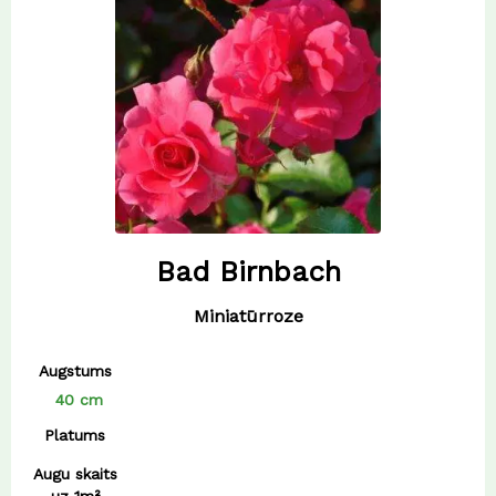
dzeltena
45 cm
6 cm
oranža
50 cm
9 cm
rozā
sarkana
violēta
Bad Birnbach
Miniatūrroze
Augstums
40 cm
Platums
Augu skaits
uz 1m²