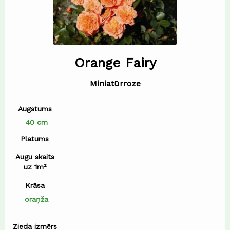
Orange Fairy
Miniatūrroze
Augstums
40 cm
Platums
Augu skaits
uz 1m²
Krāsa
oraņža
Zieda izmērs