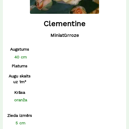
Clementine
Miniatūrroze
Augstums
40 cm
Platums
Augu skaits
uz 1m²
Krāsa
oranža
Zieda izmērs
5 cm