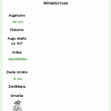
Miniatūrroze
Augstums
30 cm
Platums
Augu skaits
uz 1m²
Krāsa
daudzkrāsu
Zieda izmērs
9 cm
Ziedēšana
Smarža