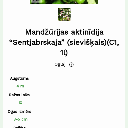
Mandžūrijas aktinīdija
“Sentjabrskaja” (sievišķais)(C1,
1l)
Oglāji
⋅
Augstums
4 m
Ražas laiks
IX
Ogas izmērs
3-5 cm