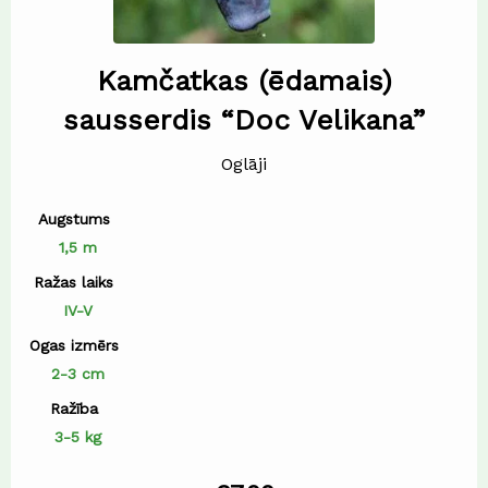
Kamčatkas (ēdamais)
sausserdis “Doc Velikana”
Oglāji
Augstums
1,5 m
Ražas laiks
IV-V
Ogas izmērs
2-3 cm
Ražība
3-5 kg