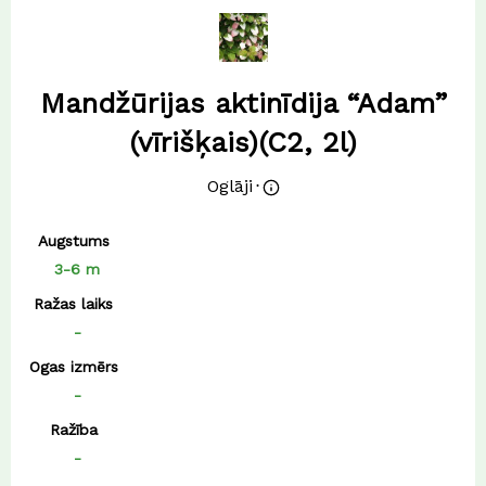
Mandžūrijas aktinīdija “Adam”
(vīrišķais)(C2, 2l)
Oglāji
⋅
Augstums
3-6 m
Ražas laiks
-
Ogas izmērs
-
Ražība
-