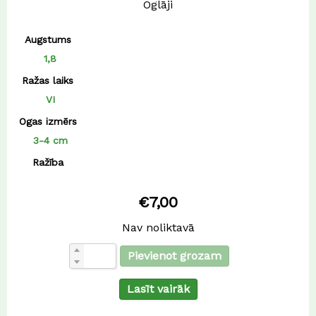
Oglāji
Augstums
1,8
Ražas laiks
VI
Ogas izmērs
3-4 cm
Ražība
€
7,00
Nav noliktavā
Pievienot grozam
Lasīt vairāk