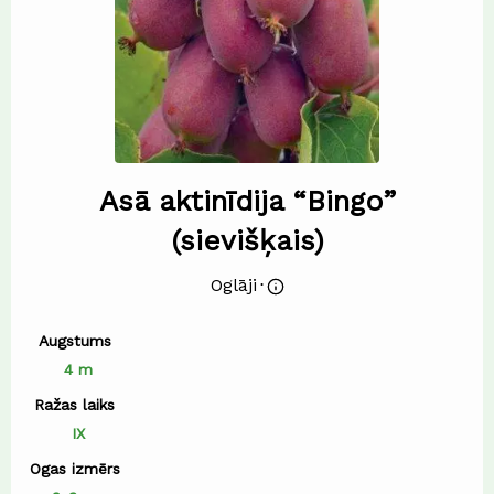
Asā aktinīdija “Bingo”
(sievišķais)
Oglāji
⋅
Augstums
4 m
Ražas laiks
IX
Ogas izmērs