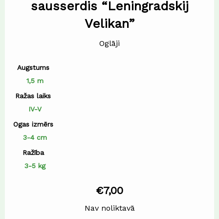
sausserdis “Leningradskij
Velikan”
Oglāji
Augstums
1,5 m
Ražas laiks
IV-V
Ogas izmērs
3-4 cm
Ražība
3-5 kg
€
7,00
Nav noliktavā