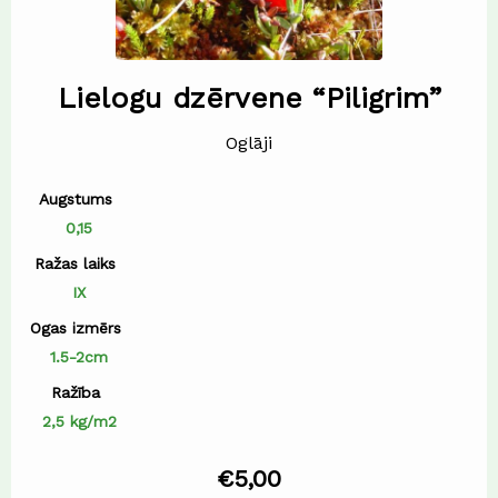
Lielogu dzērvene “Piligrim”
Oglāji
Augstums
0,15
Ražas laiks
IX
Ogas izmērs
1.5-2cm
Ražība
2,5 kg/m2
€
5,00