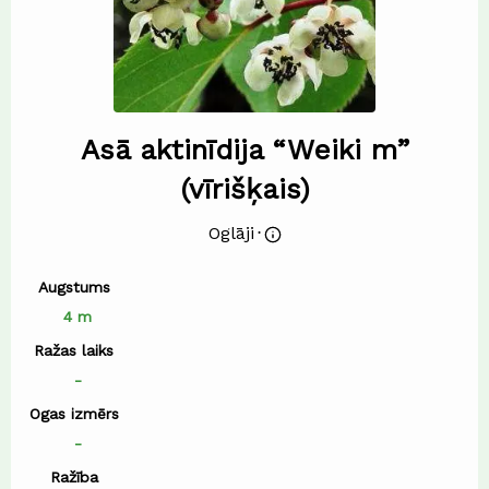
Asā aktinīdija “Weiki m”
(vīrišķais)
Oglāji
⋅
Augstums
4 m
Ražas laiks
-
Ogas izmērs
-
Ražība