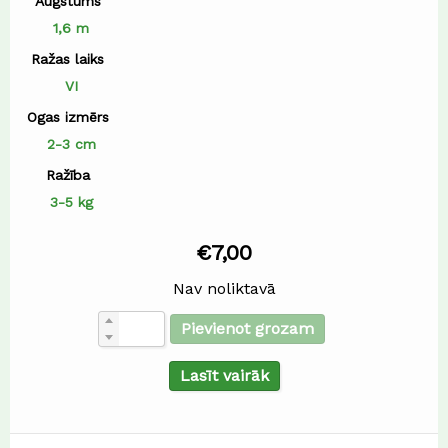
Augstums
1,6 m
Ražas laiks
VI
Ogas izmērs
2-3 cm
Ražība
3-5 kg
€
7,00
Nav noliktavā
Pievienot grozam
Lasīt vairāk