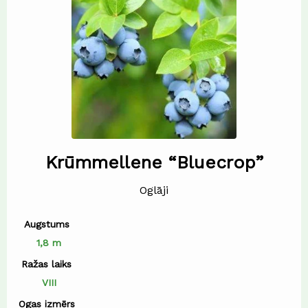
Krūmmellene “Bluecrop”
Oglāji
Augstums
1,8 m
Ražas laiks
VIII
Ogas izmērs