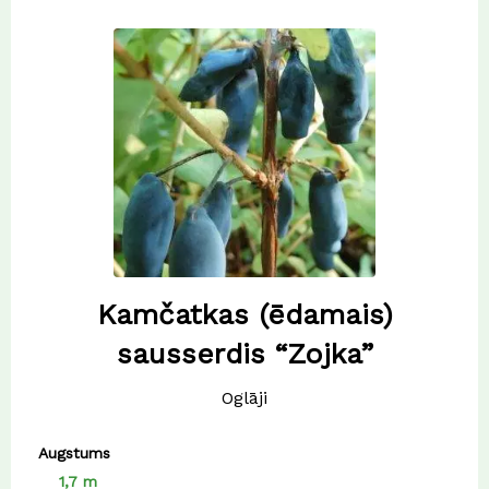
Kamčatkas (ēdamais)
sausserdis “Zojka”
Oglāji
Augstums
1,7 m