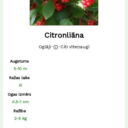
Citronliāna
Oglāji
⋅
⋅
Citi vīteņaugi
Augstums
5-10 m
Ražas laiks
IX
Ogas izmērs
0.5-1 cm
Ražība
2-5 kg