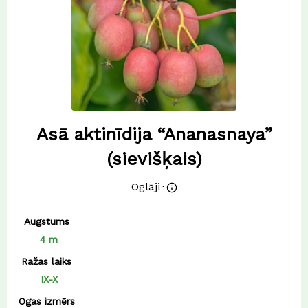
Asā aktinīdija “Ananasnaya”
(sievišķais)
Oglāji
⋅
Augstums
4 m
Ražas laiks
IX-X
Ogas izmērs