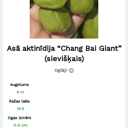
Asā aktinīdija “Chang Bai Giant”
(sievišķais)
Oglāji
⋅
Augstums
4 m
Ražas laiks
IX-X
Ogas izmērs
3-5 cm