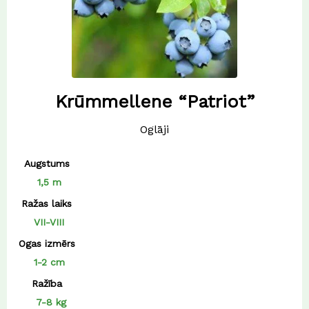
Krūmmellene “Patriot”
Oglāji
Augstums
1,5 m
Ražas laiks
VII-VIII
Ogas izmērs
1-2 cm
Ražība
7-8 kg