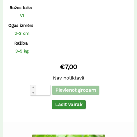
Ražas laiks
VI
Ogas izmērs
2-3 cm
Ražība
3-5 kg
€
7,00
Nav noliktavā
Pievienot grozam
Lasīt vairāk