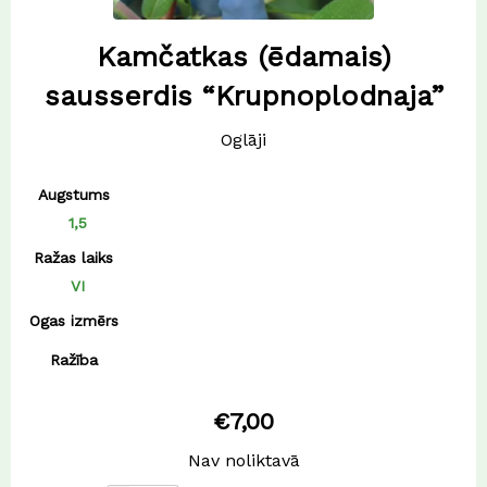
Kamčatkas (ēdamais)
sausserdis “Krupnoplodnaja”
Oglāji
Augstums
1,5
Ražas laiks
VI
Ogas izmērs
Ražība
€
7,00
Nav noliktavā