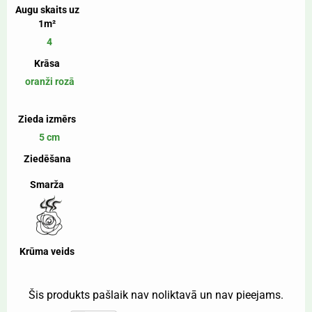
Augu skaits uz
1m²
4
Krāsa
oranži rozā
Zieda izmērs
5 cm
Ziedēšana
Smarža
Krūma veids
Šis produkts pašlaik nav noliktavā un nav pieejams.