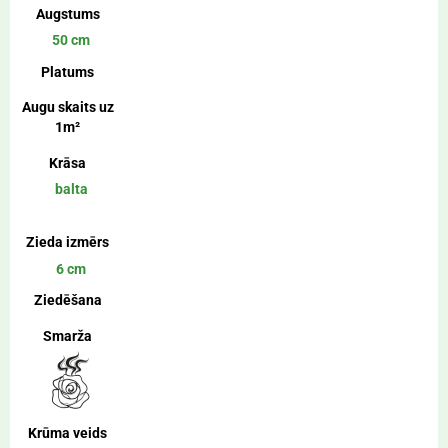
Augstums
50 cm
Platums
Augu skaits uz
1m²
Krāsa
balta
Zieda izmērs
6 cm
Ziedēšana
Smarža
Krūma veids