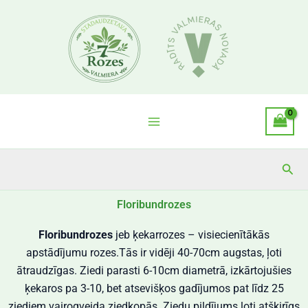
Skip
to
content
Sea
Floribundrozes
Floribundrozes
jeb ķekarrozes – visiecienītākās
apstādījumu rozes.Tās ir vidēji 40-70cm augstas, ļoti
ātraudzīgas. Ziedi parasti 6-10cm diametrā, izkārtojušies
ķekaros pa 3-10, bet atsevišķos gadījumos pat līdz 25
ziediem vairogveida ziedkopās. Ziedu pildījums ļoti atšķirīgs