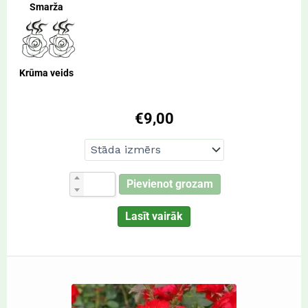
Smarža
Krūma veids
€
9,00
Pievienot grozam
Lasīt vairāk