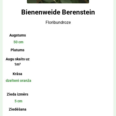
Bienenweide Berenstein
Floribundroze
Augstums
50 cm
Platums
Augu skaits uz
1m²
Krāsa
dzelteni oranža
Zieda izmērs
5 cm
Ziedēšana