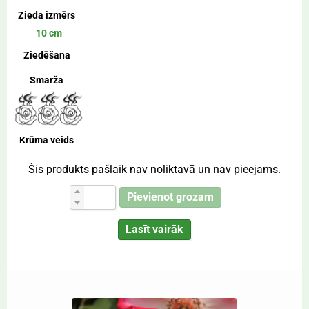
Zieda izmērs
10 cm
Ziedēšana
Smarža
Krūma veids
Šis produkts pašlaik nav noliktavā un nav pieejams.
Pievienot grozam
Lasīt vairāk