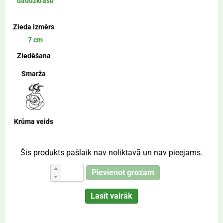
daudzkrāsu
Zieda izmērs
7 cm
Ziedēšana
Smarža
Krūma veids
Šis produkts pašlaik nav noliktavā un nav pieejams.
Pievienot grozam
Lasīt vairāk