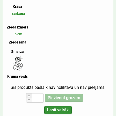
Krāsa
sarkana
Zieda izmērs
6 cm
Ziedēšana
Smarža
Krūma veids
Šis produkts pašlaik nav noliktavā un nav pieejams.
Pievienot grozam
Lasīt vairāk