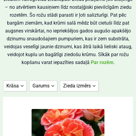
– no atvērtiem kausiņiem līdz nostaļģiski pievilcīgām ziedu
rozetēm. Šo rožu stādi parasti ir ļoti salizturīgi. Pat pēc
bargām ziemām, kad krūmi salā mēdz būt cietuši līdz pat
augsnes virskārtai, no iepriekšējos gados augušo apakšējo
dzinumu snaudošajiem pumpuriem, kas ir zem substrāta,
veidojas veselīgi jaunie dzinumi, kas ātrā laikā lieliski ataug,
veidojot kuplu un bagātīgi ziedošu krūmu.
Sīkāk par rožu
kopšanu varat iepazīties sadaļā
Par rozēm
.
Krāsa
Garums
Zieda izmērs
balta
50 cm
10 cm
daudzkrāsu
60 cm
11 cm
dzeltena
70 cm
12 cm
dzeltenbrūna
80 cm
5 cm
dzelteni oranža
90 cm
6 cm