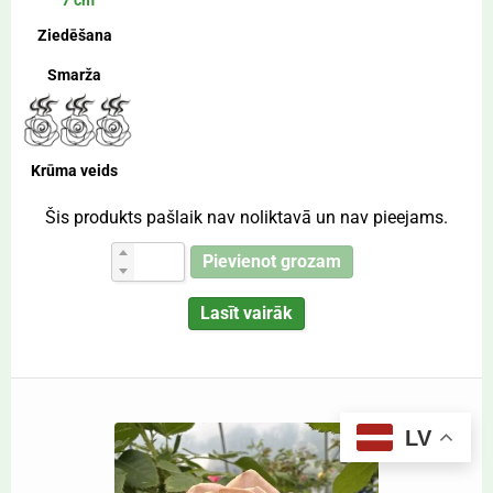
7 cm
Ziedēšana
Smarža
Krūma veids
Šis produkts pašlaik nav noliktavā un nav pieejams.
Pievienot grozam
Lasīt vairāk
LV