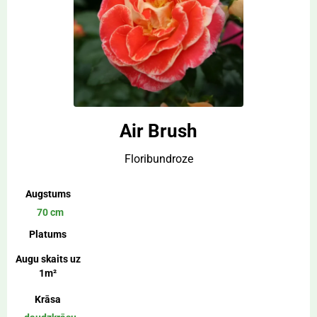
fuksijas rozā
7 cm
gaiši violēta
8 cm
maigi rozā
9 cm
oranža
oranži rozā
oranžisarkana
Air Brush
rozā
Floribundroze
sarkana
violēta
Augstums
zaļa
70 cm
Platums
Augu skaits uz
1m²
Krāsa