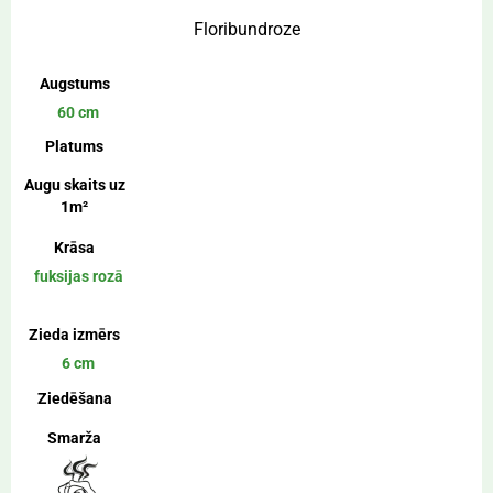
Floribundroze
Augstums
60 cm
Platums
Augu skaits uz
1m²
Krāsa
fuksijas rozā
Zieda izmērs
6 cm
Ziedēšana
Smarža