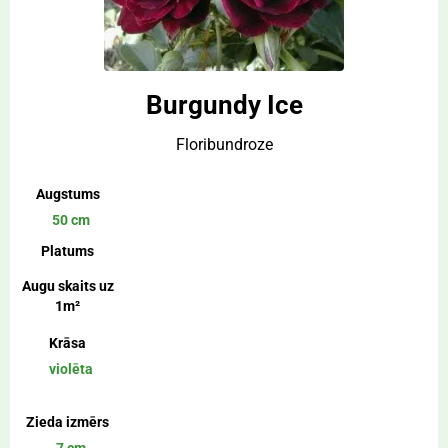
Burgundy Ice
Floribundroze
Augstums
50 cm
Platums
Augu skaits uz
1m²
Krāsa
violēta
Zieda izmērs