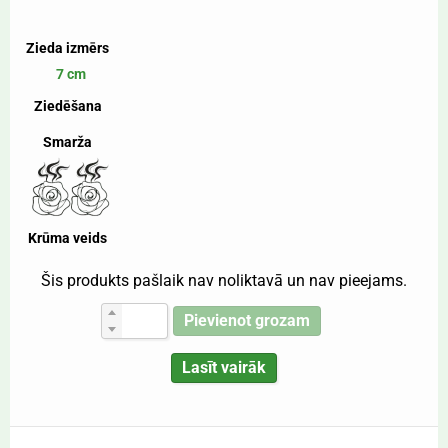
Zieda izmērs
7 cm
Ziedēšana
Smarža
Krūma veids
Šis produkts pašlaik nav noliktavā un nav pieejams.
Pievienot grozam
Lasīt vairāk