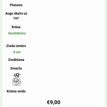
Platums
Augu skaits uz
1m²
Krāsa
daudzkrāsu
Zieda izmērs
8 cm
Ziedēšana
Smarža
Krūma veids
€
9,00