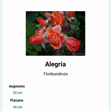
Alegria
Floribundroze
Augstums
50 cm
Platums
40 cm