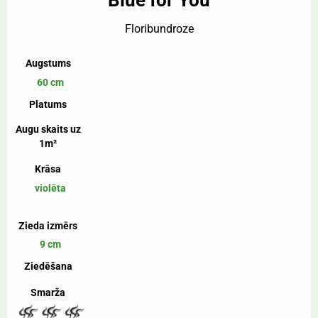
Blue for You
Floribundroze
Augstums
60 cm
Platums
Augu skaits uz
1m²
Krāsa
violēta
Zieda izmērs
9 cm
Ziedēšana
Smarža