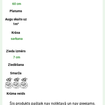
60 cm
Platums
Augu skaits uz
1m²
Krāsa
sarkana
Zieda izmērs
7 cm
Ziedēšana
Smarža
Krūma veids
Šis produkts pašlaik nav noliktavā un nav pieejams.