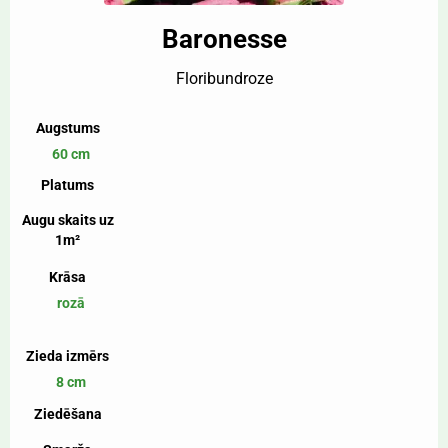
Baronesse
Floribundroze
Augstums
60 cm
Platums
Augu skaits uz
1m²
Krāsa
rozā
Zieda izmērs
8 cm
Ziedēšana