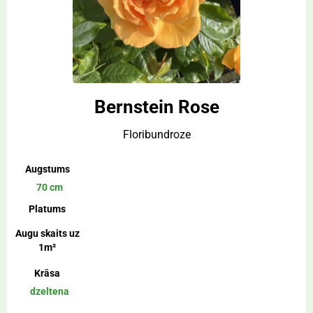
Bernstein Rose
Floribundroze
Augstums
70 cm
Platums
Augu skaits uz
1m²
Krāsa
dzeltena