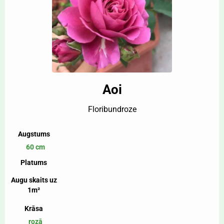
Aoi
Floribundroze
Augstums
60 cm
Platums
Augu skaits uz
1m²
Krāsa
rozā