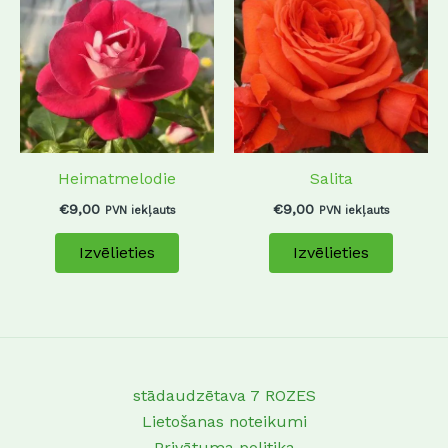
has
has
multiple
multip
variants.
variant
The
The
options
options
may
may
Heimatmelodie
Salita
be
be
chosen
chosen
€
9,00
€
9,00
PVN iekļauts
PVN iekļauts
on
on
Izvēlieties
Izvēlieties
the
the
product
produc
page
page
stādaudzētava 7 ROZES
Lietošanas noteikumi
Privātuma politika