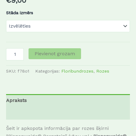
€
9,00
Stāda izmērs
Pievienot grozam
SKU:
f78o1
Kategorijas:
Floribundrozes
,
Rozes
Apraksts
Papildu informācija
Šeit ir apkopota informācija par rozes šķirni