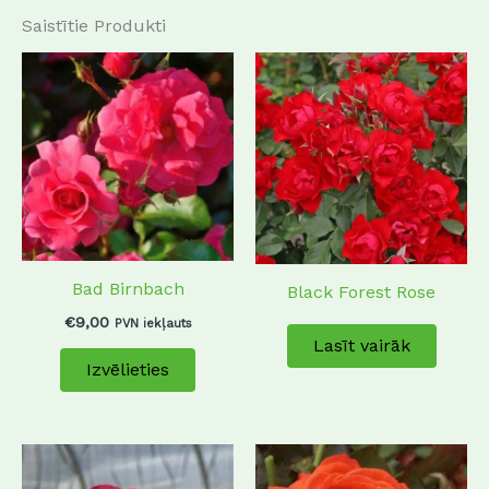
Saistītie Produkti
This
product
has
multiple
variants.
The
options
may
Bad Birnbach
Black Forest Rose
be
chosen
€
9,00
PVN iekļauts
Lasīt vairāk
on
Izvēlieties
the
product
page
This
This
product
produc