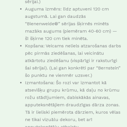
sērijai.)
Auguma izmērs: līdz aptuveni 120 cm
augstumā. Lai gan daudzās
“Bienenweide®” sērijas šķirnēs minēts
mazāks augums (piemēram 40-60 cm) —
šī šķirne 120 cm tiek minēta.
Kopšana: Veicams neliels atzarošanas darbs
pēc pirmās ziedēšanas, lai veicinātu
atkārtotu ziedēšanu (vispārīgi ir raksturīgi
šai sērijai). (Lai gan konkrēti par “Bernstein”
šo punktu ne vienmēr uzsver.)
Izmantošana: Šo rozi var izmantot kā
atsevišķu grupu krūmu, kā daļu no krūmu
rožu stādījumiem, dabiskākās ainavas,
apputeksnētājiem draudzīgas dārza zonas.
Tā ir lieliski piemērota dārziem, kuros vēlas
ne tikai vizuālu dekoru, bet arī
apputeksnētāju atbalstu.