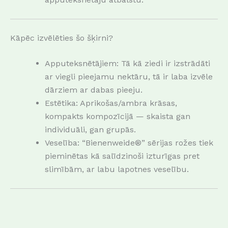
Kāpēc izvēlēties šo šķirni?
Apputeksnētājiem: Tā kā ziedi ir izstrādāti
ar viegli pieejamu nektāru, tā ir laba izvēle
dārziem ar dabas pieeju.
Estētika: Aprikošas/ambra krāsas,
kompakts kompozīcijā — skaista gan
individuāli, gan grupās.
Veselība: “Bienenweide®” sērijas rožes tiek
pieminētas kā salīdzinoši izturīgas pret
slimībām, ar labu lapotnes veselību.