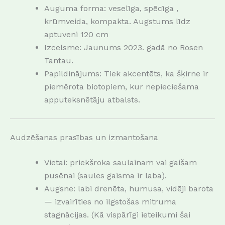
Auguma forma: veselīga, spēcīga ,
krūmveida, kompakta. Augstums līdz
aptuveni 120 cm
Izcelsme: Jaunums 2023. gadā no Rosen
Tantau.
Papildinājums: Tiek akcentēts, ka šķirne ir
piemērota biotopiem, kur nepieciešama
apputeksnētāju atbalsts.
Audzēšanas prasības un izmantošana
Vietai: priekšroka saulainam vai gaišam
pusēnai (saules gaisma ir laba).
Augsne: labi drenēta, humusa, vidēji barota
— izvairīties no ilgstošas mitruma
stagnācijas. (Kā vispārīgi ieteikumi šai