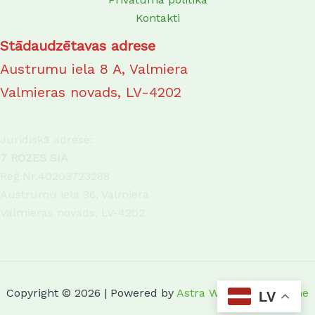
Kontakti
Stādaudzētavas adrese
Austrumu iela 8 A, Valmiera
Valmieras novads, LV-4202
Juridiskā adrese:
7 ROZES SIA
Reģ.Nr.40203723288
Austrumu iela 36, Valmiera
Valmieras novads, LV-4202
Copyright © 2026 | Powered by
Astra WordPress Theme
LV