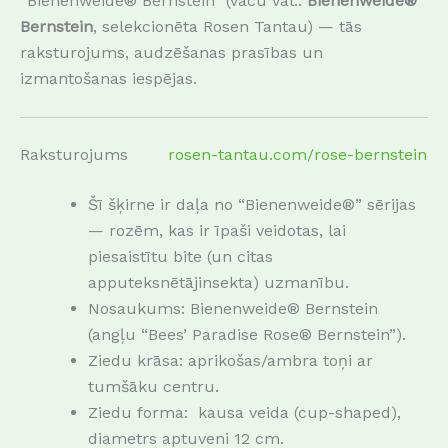
“Bienenweide® Bernstein” (vācu val.:
Bienenweide®
Bernstein
, selekcionēta Rosen Tantau) — tās
raksturojums, audzēšanas prasības un
izmantošanas iespējas.
Raksturojums
rosen-tantau.com/rose-bernstein
Šī šķirne ir daļa no “Bienenweide®” sērijas
— rozēm, kas ir īpaši veidotas, lai
piesaistītu bite (un citas
apputeksnētājinsekta) uzmanību.
Nosaukums: Bienenweide® Bernstein
(angļu “Bees’ Paradise Rose® Bernstein”).
Ziedu krāsa: aprikošas/ambra toņi ar
tumšāku centru.
Ziedu forma: kausa veida (cup-shaped),
diametrs aptuveni 12 cm.