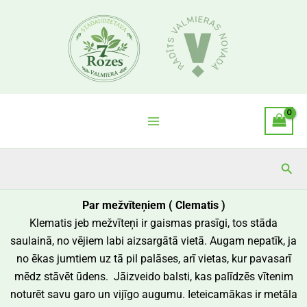
Skip
to
content
Sea
Par mežvīteņiem ( Clematis )
Klematis jeb mežvīteņi ir gaismas prasīgi, tos stāda
saulainā, no vējiem labi aizsargātā vietā. Augam nepatīk, ja
no ēkas jumtiem uz tā pil palāses, arī vietas, kur pavasarī
mēdz stāvēt ūdens. Jāizveido balsti, kas palīdzēs vītenim
noturēt savu garo un vijīgo augumu. Ieteicamākas ir metāla