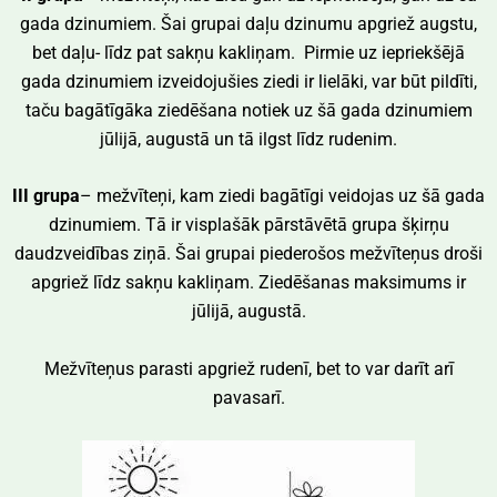
gada dzinumiem. Šai grupai daļu dzinumu apgriež augstu,
bet daļu- līdz pat sakņu kakliņam. Pirmie uz iepriekšējā
gada dzinumiem izveidojušies ziedi ir lielāki, var būt pildīti,
taču bagātīgāka ziedēšana notiek uz šā gada dzinumiem
jūlijā, augustā un tā ilgst līdz rudenim.
III grupa
– mežvīteņi, kam ziedi bagātīgi veidojas uz šā gada
dzinumiem. Tā ir visplašāk pārstāvētā grupa šķirņu
daudzveidības ziņā. Šai grupai piederošos mežvīteņus droši
apgriež līdz sakņu kakliņam. Ziedēšanas maksimums ir
jūlijā, augustā.
Mežvīteņus parasti apgriež rudenī, bet to var darīt arī
pavasarī.