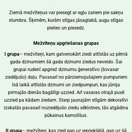
Ziemā mežvīteņus var piesegt ar egļu zariem pie sakņu
stumbra. Šķirnēm, kurām stīgas jāsaglabā, augu stīgas
pieliec un piesedz.
Mežvīteņu apgriešanas grupas
I grupa
– mežvīteņi, kam galvenokārt ziedi attīstās uz pērnā
gada dzinumiem šā gada dzinumi ziedus neveido. Šai
grupai rudenī apgriež dzinumu ģeneratīvo (šovasar
ziedējušo) daļu. Pavasarī no pārziemojušajiem pumpuriem
īsā laikā attīstās dzinumi un ziedpumpuri, kas jūnija
pirmajās dienās bagātīgi uzzied. Arī vasaras otrajā pusē
uzzied pa kādam ziedam. Starp jaunajām stīgām dekoratīvi
izskatās pavasarī noziedējušo ziedu sēklotnes, tās atgādina
pūkainus kamolīšus.
II grupa
– mežvīteņi, kas zied gan uz iepriekšējā, gan uz šā