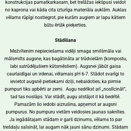
konstrukcijas pamatkarkasam, bet trelāžas iekšpusi veidot
no kaprona vai kāda cita izturīga materiāla auklām. Auklas
vēlams rūpīgi nostiegrot, pie kurām augiem ar lapu kātiem
būtu ērtāk pieķerties.
Stādīšana
Mežvītenim nepieciešama vidēji smaga smilšmāla vai
mālsmilts augsne, kas bagātināta ar trūdvielām (kompostu,
labi satrūdējušiem kūtsmēsliem). Augsnei jābūt gaisa
caurlaidīgai un irdenai, vēlamais pH 6-7. Stādot svarīgi to
ievietot augsnē pietiekami dziļi, nebaidoties, ka pirmie
pumpuri tiks apbērti ar zemi. Augu nedrīkst arī „noslīcināt”,
tad tas noslāps. Var stādīt, augu atstājot it kā bedrītē.
Pamazām šo iedobi aizrušina, apņemot ar augsni
pumpurus. No pumpuru vietām veidosies jaunas saknītes.
Ja iegādātajam stādam ir garš dzinums, vēlams to par
trešdaļu saīsināt, lai augam nāk jauni sānu dzinumi. Stādam