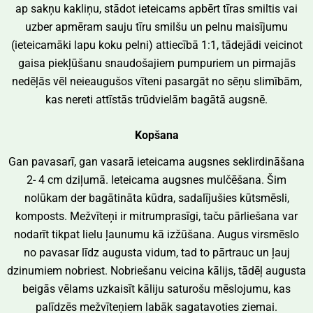
ap sakņu kakliņu, stādot ieteicams apbērt tīras smiltis vai
uzber apmēram sauju tīru smilšu un pelnu maisījumu
(ieteicamāki lapu koku pelni) attiecībā 1:1, tādejādi veicinot
gaisa piekļūšanu snaudošajiem pumpuriem un pirmajās
nedēļās vēl neieaugušos vīteni pasargāt no sēņu slimībām,
kas nereti attīstās trūdvielām bagātā augsnē.
Kopšana
Gan pavasarī, gan vasarā ieteicama augsnes seklirdināšana
2- 4 cm dziļumā. Ieteicama augsnes mulčēšana. Šim
nolūkam der bagātināta kūdra, sadalījušies kūtsmēsli,
komposts. Mežvīteņi ir mitrumprasīgi, taču pārliešana var
nodarīt tikpat lielu ļaunumu kā izžūšana. Augus virsmēslo
no pavasar līdz augusta vidum, tad to pārtrauc un ļauj
dzinumiem nobriest. Nobriešanu veicina kālijs, tādēļ augusta
beigās vēlams uzkaisīt kāliju saturošu mēslojumu, kas
palīdzēs mežvīteņiem labāk sagatavoties ziemai.