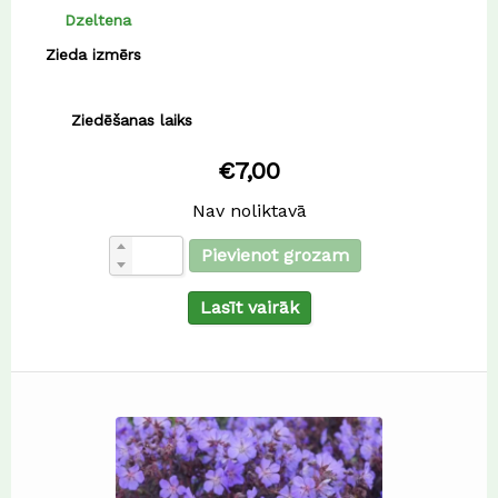
Dzeltena
75 cm
Zieda izmērs
80 cm
Zieds-40-50 Lapas-30-40 cm
Ziedēšanas laiks
€
7,00
Nav noliktavā
Pievienot grozam
Lasīt vairāk