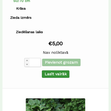
50/70 cm
Krāsa
Zieda izmērs
Ziedēšanas laiks
€
5,00
Nav noliktavā
Pievienot grozam
Lasīt vairāk