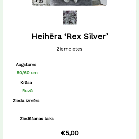
1
Heihēra ‘Rex Silver’
Ziemcietes
Augstums
50/60 cm
Krāsa
Rozā
Zieda izmērs
Ziedēšanas laiks
€
5,00