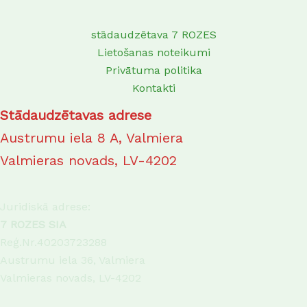
stādaudzētava 7 ROZES
Lietošanas noteikumi
Privātuma politika
Kontakti
Stādaudzētavas adrese
Austrumu iela 8 A, Valmiera
Valmieras novads, LV-4202
Juridiskā adrese:
7 ROZES SIA
Reģ.Nr.40203723288
Austrumu iela 36, Valmiera
Valmieras novads, LV-4202