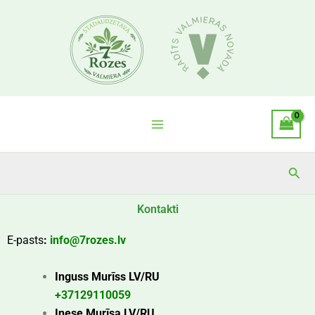
Skip
to
content
Sea
Kontakti
E-pasts
:
info@7rozes.lv
Inguss Murīss LV/RU
+37129110059
Inese Murīsa LV/RU