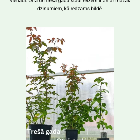
vienādi. Otrā un trešā gada stādi reizēm ir arī ar mazāk
dzinumiem, kā redzams bildē.