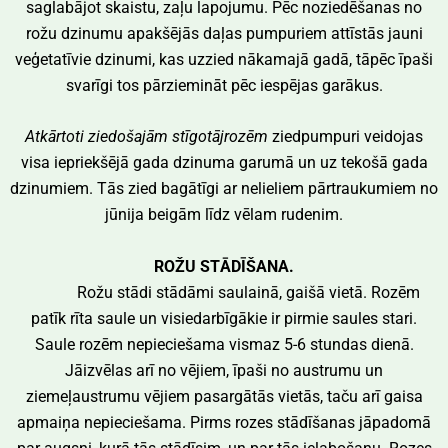
saglabājot skaistu, zaļu lapojumu. Pēc noziedēšanas no
rožu dzinumu apakšējās daļas pumpuriem attīstās jauni
veģetatīvie dzinumi, kas uzzied nākamajā gadā, tāpēc īpaši
svarīgi tos pārziemināt pēc iespējas garākus.
Atkārtoti ziedošajām stīgotājrozēm
ziedpumpuri veidojas
visa iepriekšējā gada dzinuma garumā un uz tekošā gada
dzinumiem. Tās zied bagātīgi ar nelieliem pārtraukumiem no
jūnija beigām līdz vēlam rudenim.
ROŽU STĀDĪŠANA.
Rožu stādi stādāmi saulainā, gaišā vietā. Rozēm
patīk rīta saule un visiedarbīgākie ir pirmie saules stari.
Saule rozēm nepieciešama vismaz 5-6 stundas dienā.
Jāizvēlas arī no vējiem, īpaši no austrumu un
ziemeļaustrumu vējiem pasargātās vietās, taču arī gaisa
apmaiņa nepieciešama. Pirms rozes stādīšanas jāpadomā