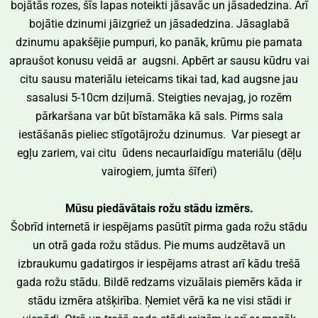
bojātās rozes, šīs lapas noteikti jāsavāc un jāsadedzina. Arī
bojātie dzinumi jāizgriež un jāsadedzina. Jāsaglabā
dzinumu apakšējie pumpuri, ko panāk, krūmu pie pamata
apraušot konusu veidā ar augsni. Apbērt ar sausu kūdru vai
citu sausu materiālu ieteicams tikai tad, kad augsne jau
sasalusi 5-10cm dziļumā. Steigties nevajag, jo rozēm
pārkaršana var būt bīstamāka kā sals. Pirms sala
iestāšanās pieliec stīgotājrožu dzinumus. Var piesegt ar
egļu zariem, vai citu ūdens necaurlaidīgu materiālu (dēļu
vairogiem, jumta šīferi)
Mūsu piedāvātais rožu stādu izmērs.
Šobrīd internetā ir iespējams pasūtīt pirma gada rožu stādu
un otrā gada rožu stādus. Pie mums audzētavā un
izbraukumu gadatirgos ir iespējams atrast arī kādu trešā
gada rožu stādu. Bildē redzams vizuālais piemērs kāda ir
stādu izmēra atšķirība. Ņemiet vērā ka ne visi stādi ir