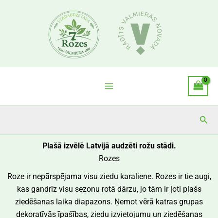
Skip
to
content
Sea
Plašā izvēlē Latvijā audzēti rožu stādi.
Rozes
Roze ir nepārspējama visu ziedu karaliene. Rozes ir tie augi,
kas gandrīz visu sezonu rotā dārzu, jo tām ir ļoti plašs
ziedēšanas laika diapazons. Ņemot vērā katras grupas
dekoratīvās īpašības, ziedu izvietojumu un ziedēšanas