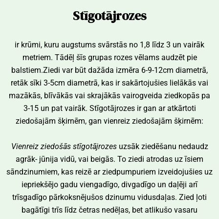
Stīgotājrozes
ir krūmi, kuru augstums svārstās no 1,8 līdz 3 un vairāk
metriem. Tādēļ šīs grupas rozes vēlams audzēt pie
balstiem.Ziedi var būt dažāda izmēra 6-9-12cm diametrā,
retāk sīki 3-5cm diametrā, kas ir sakārtojušies lielākās vai
mazākās, blīvākās vai skrajākās vairogveida ziedkopās pa
3-15 un pat vairāk. Stīgotājrozes ir gan ar atkārtoti
ziedošajām šķirnēm, gan vienreiz ziedošajām šķirnēm:
Vienreiz ziedošās stīgotājrozes
uzsāk ziedēšanu nedaudz
agrāk- jūnija vidū, vai beigās. To ziedi atrodas uz īsiem
sāndzinumiem, kas reizē ar ziedpumpuriem izveidojušies uz
iepriekšējo gadu viengadīgo, divgadīgo un daļēji arī
trīsgadīgo pārkoksnējušos dzinumu vidusdaļas. Zied ļoti
bagātīgi trīs līdz četras nedēļas, bet atlikušo vasaru