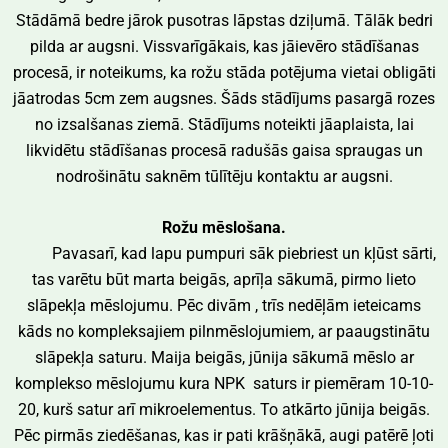
Stādāmā bedre jārok pusotras lāpstas dziļumā. Tālāk bedri
pilda ar augsni. Vissvarīgākais, kas jāievēro stādīšanas
procesā, ir noteikums, ka rožu stāda potējuma vietai obligāti
jāatrodas 5cm zem augsnes. Šāds stādījums pasargā rozes
no izsalšanas ziemā. Stādījums noteikti jāaplaista, lai
likvidētu stādīšanas procesā radušās gaisa spraugas un
nodrošinātu saknēm tūlītēju kontaktu ar augsni.
Rožu mēslošana.
Pavasarī, kad lapu pumpuri sāk piebriest un kļūst sārti,
tas varētu būt marta beigās, aprīļa sākumā, pirmo lieto
slāpekļa mēslojumu. Pēc divām , trīs nedēļām ieteicams
kāds no kompleksajiem pilnmēslojumiem, ar paaugstinātu
slāpekļa saturu. Maija beigās, jūnija sākumā mēslo ar
komplekso mēslojumu kura NPK saturs ir piemēram 10-10-
20, kurš satur arī mikroelementus. To atkārto jūnija beigās.
Pēc pirmās ziedēšanas, kas ir pati krāšņākā, augi patērē ļoti