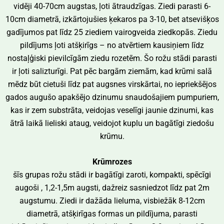
vidēji 40-70cm augstas, ļoti ātraudzīgas. Ziedi parasti 6-
10cm diametrā, izkārtojušies ķekaros pa 3-10, bet atsevišķos
gadījumos pat līdz 25 ziediem vairogveida ziedkopās. Ziedu
pildījums ļoti atšķirīgs – no atvērtiem kausiņiem līdz
nostaļģiski pievilcīgām ziedu rozetēm. Šo rožu stādi parasti
ir ļoti salizturīgi. Pat pēc bargām ziemām, kad krūmi salā
mēdz būt cietuši līdz pat augsnes virskārtai, no iepriekšējos
gados augušo apakšējo dzinumu snaudošajiem pumpuriem,
kas ir zem substrāta, veidojas veselīgi jaunie dzinumi, kas
ātrā laikā lieliski ataug, veidojot kuplu un bagātīgi ziedošu
krūmu.
Krūmrozes
šīs grupas rožu stādi ir bagātīgi zaroti, kompakti, spēcīgi
augoši , 1,2-1,5m augsti, dažreiz sasniedzot līdz pat 2m
augstumu. Ziedi ir dažāda lieluma, visbiežāk 8-12cm
diametrā, atšķirīgas formas un pildījuma, parasti