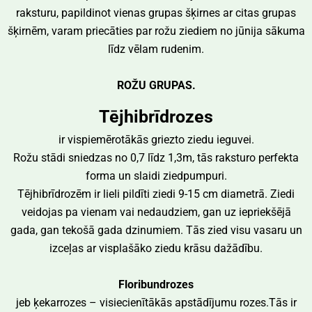
raksturu, papildinot vienas grupas šķirnes ar citas grupas
šķirnēm, varam priecāties par rožu ziediem no jūnija sākuma
līdz vēlam rudenim.
ROŽU GRUPAS.
Tējhibrīdrozes
ir vispiemērotākās griezto ziedu ieguvei.
Rožu stādi sniedzas no 0,7 līdz 1,3m, tās raksturo perfekta
forma un slaidi ziedpumpuri.
Tējhibrīdrozēm ir lieli pildīti ziedi 9-15 cm diametrā. Ziedi
veidojas pa vienam vai nedaudziem, gan uz iepriekšējā
gada, gan tekošā gada dzinumiem. Tās zied visu vasaru un
izceļas ar visplašāko ziedu krāsu dažādību.
Floribundrozes
jeb ķekarrozes – visiecienītākās apstādījumu rozes.Tās ir