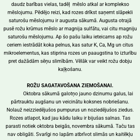
daudz barības vielas, tadēļ mēslo atkal ar komplekso
mēslojumu. Pēdējo reizi, kad rozes drīkst saņemt slāpekli
saturošu mēslojumu ir augusta sākumā. Augusta otrajā
pusē rožu krūmus mēslo ar magnija sulfātu, vai citu magniju
saturošu mēslojumu. Ap šo pašu laiku ieteicams ap rožu
ceriem iestrādāt koka pelnus, kas satur K, Ca, Mg un citus
mikroelementus, kas stiprina rozes un paaugstina to izturību
pret dažādām sēņu slimībām. Vēlāk var veikt rožu dobju
kaļķošanu.
ROŽU SAGATAVOŠANA ZIEMOŠANAI.
Oktobra sākumā galotņo jauno dzinumu galus, lai
pārtrauktu augšanu un veicinātu koksnes nobriešanu.
Nolauž neizziedējušos pumpurus un noziedējušos ziedus.
Rozes atlapot, kad jau kādu laiku ir bijušas salnas. Tas
parasti notiek oktobra beigās, novembra sākumā. Taču tas
nav obligāti. Svarīgi no lapām atbrīvot slimās un kaitēkļu