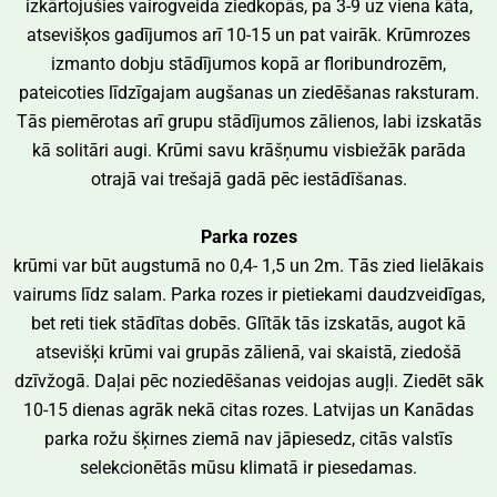
izkārtojušies vairogveida ziedkopās, pa 3-9 uz viena kāta,
atsevišķos gadījumos arī 10-15 un pat vairāk. Krūmrozes
izmanto dobju stādījumos kopā ar floribundrozēm,
pateicoties līdzīgajam augšanas un ziedēšanas raksturam.
Tās piemērotas arī grupu stādījumos zālienos, labi izskatās
kā solitāri augi. Krūmi savu krāšņumu visbiežāk parāda
otrajā vai trešajā gadā pēc iestādīšanas.
Parka rozes
krūmi var būt augstumā no 0,4- 1,5 un 2m. Tās zied lielākais
vairums līdz salam. Parka rozes ir pietiekami daudzveidīgas,
bet reti tiek stādītas dobēs. Glītāk tās izskatās, augot kā
atsevišķi krūmi vai grupās zālienā, vai skaistā, ziedošā
dzīvžogā. Daļai pēc noziedēšanas veidojas augļi. Ziedēt sāk
10-15 dienas agrāk nekā citas rozes. Latvijas un Kanādas
parka rožu šķirnes ziemā nav jāpiesedz, citās valstīs
selekcionētās mūsu klimatā ir piesedamas.