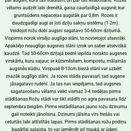
par augsni, kurā tās stādīsim, un par tās ielabošanu. Rozes
vēlams audzēt labi drenētā, gaisa caurlaidīgā augsnē, kur
gruntsūdens nepaceļas augstāk par 0,8m. Rozes ir
daudzgadīgi augi ar ļoti dziļu sakņu sistēmu (1-2m).
Veidojot rožu dobi augsni sagatavo 50-60cm dziļumā.
Vispirms norok virsējo auglīgo slāni, to novietojot atsevišķi.
Apakšējo neauglīgo augsnes slāni izrok un saber atsevišķā
kaudzē. Tad 50-60cm dziļajā bedrē iepilda norakto augsnes
virskārtu, kuru sajauc ar kūtsmēsliem, kompostu, mālainās
augsnēs kūdru. Virspusē 8-10cm biezā slānī var uzbērt
mazāk auglīgo slāni. Ja rozes stāda pavasarī, tad augsne
jāsagatavo rudenī. Ja tas nav iespējams, tad augsnes
sagatavošanu vēlams veikt vismaz 3-4 nedēļas pirms
stādīšanas.Rožu stādi var tikt stādīti no agra pavasara līdz
septembra beigām. Pirms iestādīšanas jauno rožu dzinumu
gali noteikti jānoīsina. Dzinumi jāīsina virs trešās vai
ceturtās labi attīstītās lapas. Pirms stādīšanas rožu podiņu
bagātīgi salaista, to var iemērcēt arī traukā ar ūdeni.