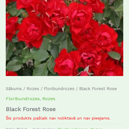
Sākums
/
Rozes
/
Floribundrozes
/ Black Forest Rose
Floribundrozes
,
Rozes
Black Forest Rose
Šis produkts pašlaik nav noliktavā un nav pieejams.