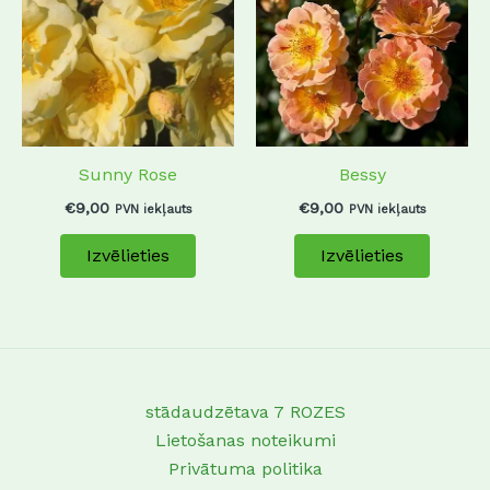
has
has
multiple
multip
variants.
variant
The
The
options
options
may
may
Sunny Rose
Bessy
be
be
chosen
chosen
€
9,00
€
9,00
PVN iekļauts
PVN iekļauts
on
on
Izvēlieties
Izvēlieties
the
the
product
produc
page
page
stādaudzētava 7 ROZES
Lietošanas noteikumi
Privātuma politika