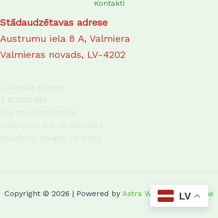
Kontakti
Stādaudzētavas adrese
Austrumu iela 8 A, Valmiera
Valmieras novads, LV-4202
Juridiskā adrese:
7 ROZES SIA
Reģ.Nr.40203723288
Austrumu iela 36, Valmiera
Valmieras novads, LV-4202
Copyright © 2026 | Powered by
Astra WordPress Theme
LV