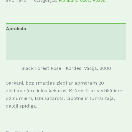
SKU:
f54s1
Kategorijas:
Floribundrozes
,
Rozes
Apraksts
Papildu informācija
Atsauksmes (0)
Black Forest Rose Kordes Vācija, 2000
Sarkani, bez smaržas ziedi ar apmēram 20
ziedlapiņām lielos ķekaros. Krūms ir ar vertikāliem
dzinumiem, labi sazarots, lapotne ir tumši zaļa,
daļēji spīdīga.