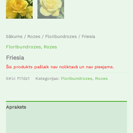
Sākums
/
Rozes
/
Floribundrozes
/ Friesia
Floribundrozes
,
Rozes
Friesia
Šis produkts pašlaik nav noliktavā un nav pieejams.
SKU:
f17dz1
Kategorijas:
Floribundrozes
,
Rozes
Apraksts
Papildu informācija
Atsauksmes (0)