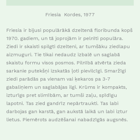
Friesia Kordes, 1977
Friesia
ir bijusi populārākā dzeltenā floribunda kopš
1970. gadiem, un tā joprojām ir pelnīti populāra.
Ziedi ir skaisti spilgti dzelteni, ar tumšāku ziedlapu
aizmuguri.
Tie tikai nedaudz izbalē un saglabā
skaistu formu visos posmos.
Pilnībā atvērta zieda
sarkanie putekšņi izskatās ļoti pievilcīgi.
Smaržīgi
ziedi parādās pa vienam vai ķekaros pa 3-7
gabaliņiem un saglabājas ilgi.
Krūms ir kompakts,
izturīgs pret slimībām, ar tumši zaļu, spīdīgu
lapotni.
Tas zied gandrīz nepārtraukti.
Tas labi
darbojas gan karstā, gan aukstā laikā un labi iztur
lietus.
Piemērots audzēšanai nabadzīgās augsnēs.