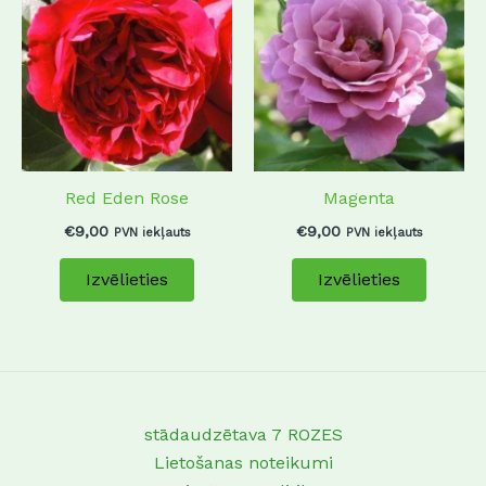
product
produc
has
has
multiple
multip
variants.
variant
The
The
options
options
may
may
Red Eden Rose
Magenta
be
be
chosen
chosen
€
9,00
€
9,00
PVN iekļauts
PVN iekļauts
on
on
Izvēlieties
Izvēlieties
the
the
product
produc
page
page
stādaudzētava 7 ROZES
Lietošanas noteikumi