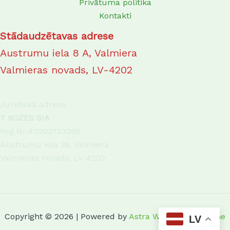
Privātuma politika
Kontakti
Stādaudzētavas adrese
Austrumu iela 8 A, Valmiera
Valmieras novads, LV-4202
Juridiskā adrese:
7 ROZES SIA
Reģ.Nr.40203723288
Austrumu iela 36, Valmiera
Valmieras novads, LV-4202
Copyright © 2026 | Powered by
Astra WordPress Theme
LV