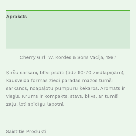
Apraksts
Papildu informācija
Atsauksmes (0)
Cherry Girl W. Kordes & Sons Vācija, 1997
Ķiršu sarkani, blīvi pildīti (līdz 60-70 ziedlapiņām),
kausveida formas ziedi parādās mazos tumši
sarkanos, noapaļotu pumpuru ķekaros.
Aromāts ir
viegls.
Krūms ir kompakts, stāvs, blīvs, ar tumši
zaļu, ļoti spīdīgu lapotni.
Saistītie Produkti