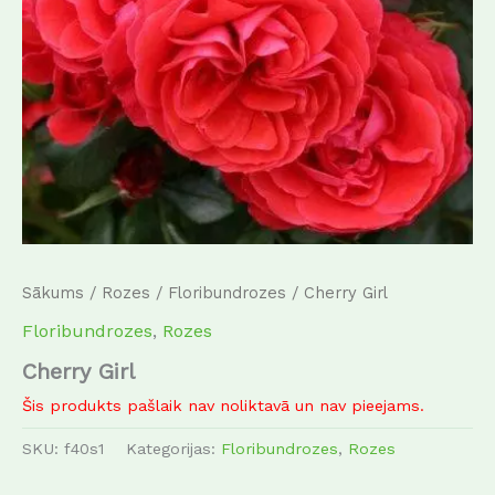
Sākums
/
Rozes
/
Floribundrozes
/ Cherry Girl
Floribundrozes
,
Rozes
Cherry Girl
Šis produkts pašlaik nav noliktavā un nav pieejams.
SKU:
f40s1
Kategorijas:
Floribundrozes
,
Rozes