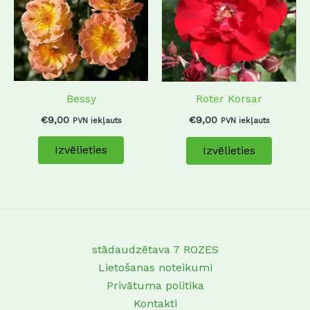
multiple
multip
variants.
variant
The
The
options
options
may
may
Bessy
Roter Korsar
be
be
chosen
chosen
€
9,00
€
9,00
PVN iekļauts
PVN iekļauts
on
on
Izvēlieties
Izvēlieties
the
the
product
produc
page
page
stādaudzētava 7 ROZES
Lietošanas noteikumi
Privātuma politika
Kontakti