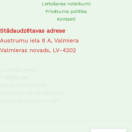
Lietošanas noteikumi
Privātuma politika
Kontakti
Stādaudzētavas adrese
Austrumu iela 8 A, Valmiera
Valmieras novads, LV-4202
Juridiskā adrese:
7 ROZES SIA
Reģ.Nr.40203723288
Austrumu iela 36, Valmiera
Valmieras novads, LV-4202