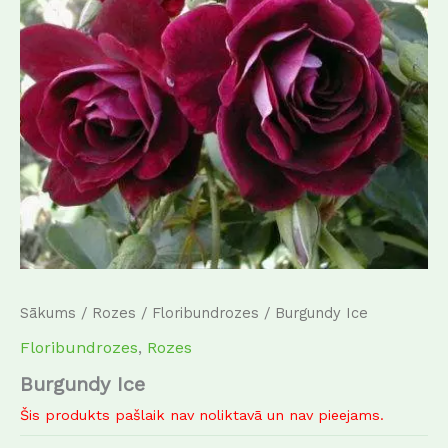
Sākums
/
Rozes
/
Floribundrozes
/ Burgundy Ice
Floribundrozes
,
Rozes
Burgundy Ice
Šis produkts pašlaik nav noliktavā un nav pieejams.