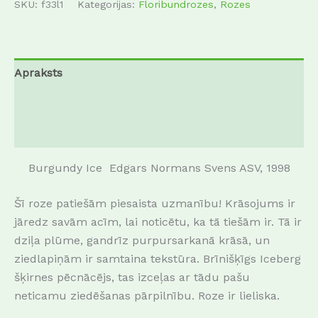
SKU:
f33l1
Kategorijas:
Floribundrozes
,
Rozes
Apraksts
Papildu informācija
Atsauksmes (0)
Burgundy Ice Edgars Normans Svens ASV, 1998
Šī roze patiešām piesaista uzmanību!
Krāsojums ir
jāredz savām acīm, lai noticētu, ka tā tiešām ir.
Tā ir
dziļa plūme, gandrīz purpursarkanā krāsā, un
ziedlapiņām ir samtaina tekstūra.
Brīnišķīgs Iceberg
šķirnes pēcnācējs, tas izceļas ar tādu pašu
neticamu ziedēšanas pārpilnību.
Roze ir lieliska.