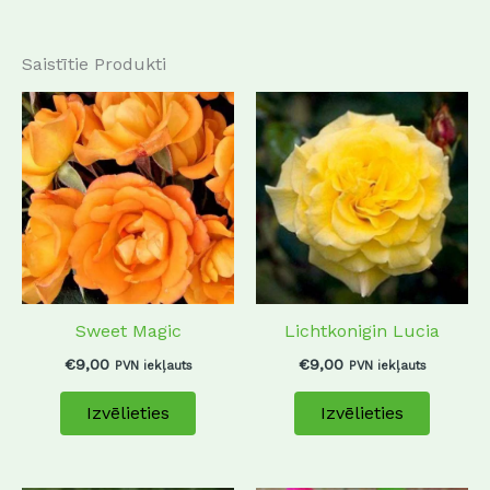
Saistītie Produkti
This
This
product
produc
has
has
multiple
multip
variants.
variant
The
The
options
options
may
may
Sweet Magic
Lichtkonigin Lucia
be
be
chosen
chosen
€
9,00
€
9,00
PVN iekļauts
PVN iekļauts
on
on
Izvēlieties
Izvēlieties
the
the
product
produc
page
page