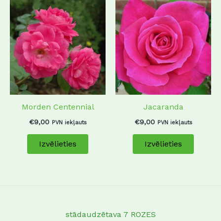
This
This
product
produc
has
has
multiple
multip
variants.
variant
The
The
options
options
may
may
Morden Centennial
Jacaranda
be
be
chosen
chosen
€
9,00
€
9,00
PVN iekļauts
PVN iekļauts
on
on
Izvēlieties
Izvēlieties
the
the
product
produc
page
page
stādaudzētava 7 ROZES