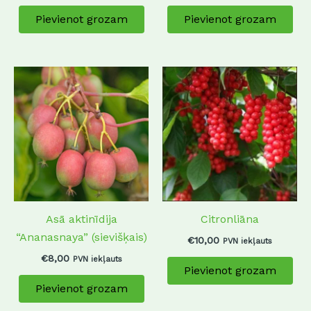
Pievienot grozam
Pievienot grozam
Asā aktinīdija
Citronliāna
“Ananasnaya” (sievišķais)
€
10,00
PVN iekļauts
€
8,00
PVN iekļauts
Pievienot grozam
Pievienot grozam