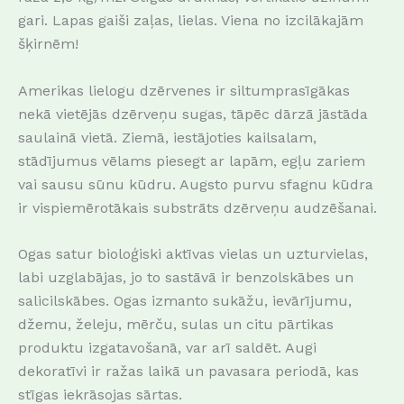
gari. Lapas gaiši zaļas, lielas. Viena no izcilākajām
šķirnēm!
Amerikas lielogu dzērvenes ir siltumprasīgākas
nekā vietējās dzērveņu sugas, tāpēc dārzā jāstāda
saulainā vietā. Ziemā, iestājoties kailsalam,
stādījumus vēlams piesegt ar lapām, egļu zariem
vai sausu sūnu kūdru. Augsto purvu sfagnu kūdra
ir vispiemērotākais substrāts dzērveņu audzēšanai.
Ogas satur bioloģiski aktīvas vielas un uzturvielas,
labi uzglabājas, jo to sastāvā ir benzolskābes un
salicilskābes. Ogas izmanto sukāžu, ievārījumu,
džemu, želeju, mērču, sulas un citu pārtikas
produktu izgatavošanā, var arī saldēt. Augi
dekoratīvi ir ražas laikā un pavasara periodā, kas
stīgas iekrāsojas sārtas.