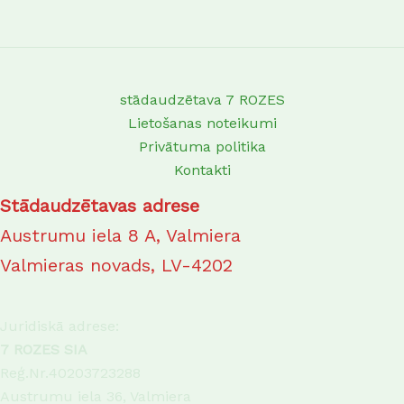
stādaudzētava 7 ROZES
Lietošanas noteikumi
Privātuma politika
Kontakti
Stādaudzētavas adrese
Austrumu iela 8 A, Valmiera
Valmieras novads, LV-4202
Juridiskā adrese:
7 ROZES SIA
Reģ.Nr.40203723288
Austrumu iela 36, Valmiera