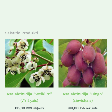
Saistītie Produkti
Asā aktinīdija “Weiki m”
Asā aktinīdija “Bingo”
(vīrišķais)
(sievišķais)
€
8,00
€
8,00
PVN iekļauts
PVN iekļauts