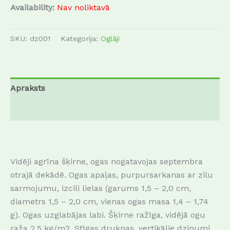
Availability:
Nav noliktavā
SKU:
dz001
Kategorija:
Oglāji
Apraksts
Atsauksmes (0)
Vidēji agrīna šķirne, ogas nogatavojas septembra
otrajā dekādē. Ogas apaļas, purpursarkanas ar zilu
sarmojumu, izcili lielas (garums 1,5 – 2,0 cm,
diametrs 1,5 – 2,0 cm, vienas ogas masa 1,4 – 1,74
g). Ogas uzglabājas labi. Šķirne ražīga, vidējā ogu
raža 2,5 kg/m2. Stīgas druknas, vertikālie dzinumi