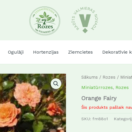
Ogulāji
Hortenzijas
Ziemcietes
Dekoratīvie 
Sākums
/
Rozes
/
Minia
Miniatūrrozes
,
Rozes
Orange Fairy
Šis produkts pašlaik nav
SKU:
fm88o1
Kategori