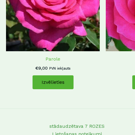
The
options
may
be
chosen
on
the
product
Parole
page
€
9,00
PVN iekļauts
Izvēlieties
stādaudzētava 7 ROZES
Lietošanas noteikumi