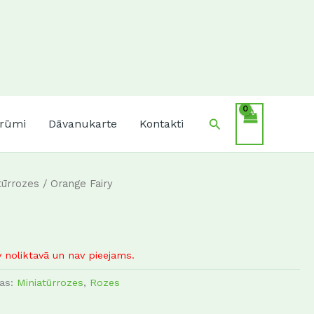
Search
krūmi
Dāvanukarte
Kontakti
tūrrozes
/ Orange Fairy
 noliktavā un nav pieejams.
jas:
Miniatūrrozes
,
Rozes