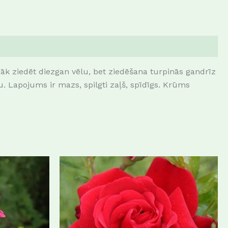
 sāk ziedēt diezgan vēlu, bet ziedēšana turpinās gandrīz
 Lapojums ir mazs, spilgti zaļš, spīdīgs. Krūms
This
This
product
product
has
has
multiple
multiple
variants.
variants.