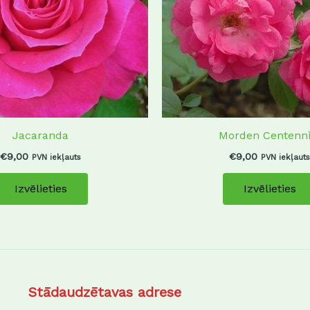
The
options
may
be
chosen
on
the
product
Jacaranda
Morden Centenni
page
€
9,00
€
9,00
PVN iekļauts
PVN iekļauts
Izvēlieties
Izvēlieties
Stādaudzētavas adrese