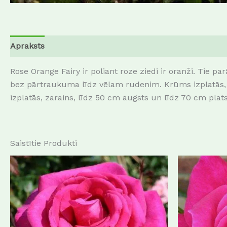
Apraksts
Papildu informācija
Atsauksmes (0)
Rose Orange Fairy ir poliant roze ziedi ir oranži. Tie 
bez pārtraukuma līdz vēlam rudenim. Krūms izplatās, a
izplatās, zarains, līdz 50 cm augsts un līdz 70 cm plats.
Saistītie Produkti
This
product
has
multiple
variants.