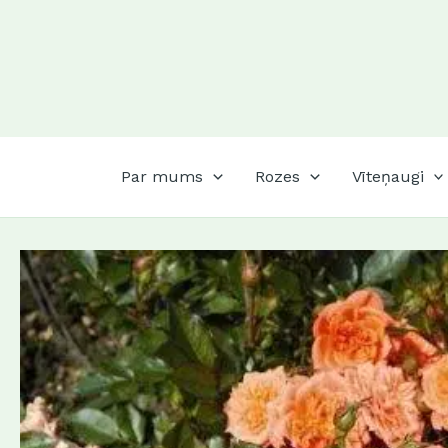
Skip
to
content
Par mums
Rozes
Vīteņaugi