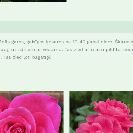
parādās garos, gaisīgos ķekaros pa 10-40 gabaliņiem. Šķirne
ug uz sāniem ar vecumu. Tas zied ar mazu pildītu ziedu.
 Tas zied ļoti bagātīgi.
This
product
has
multiple
variants.