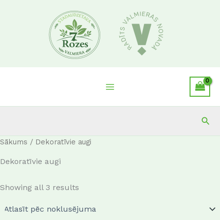
Skip
to
content
Sea
Sākums
/ Dekoratīvie augi
Dekoratīvie augi
Showing all 3 results