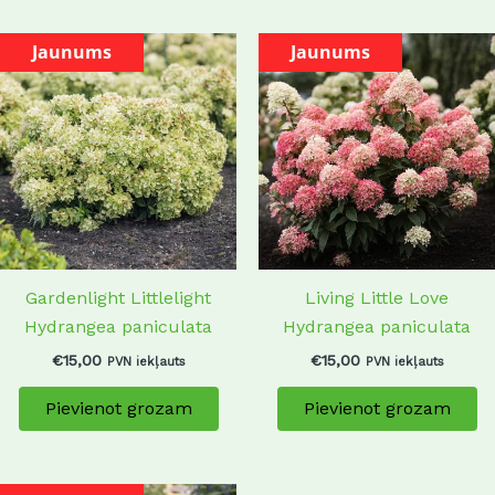
Jaunums
Jaunums
Gardenlight Littlelight
Living Little Love
Hydrangea paniculata
Hydrangea paniculata
€
15,00
€
15,00
PVN iekļauts
PVN iekļauts
Pievienot grozam
Pievienot grozam