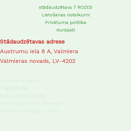
stādaudzētava 7 ROZES
Lietošanas noteikumi
Privātuma politika
Kontakti
Stādaudzētavas adrese
Austrumu iela 8 A, Valmiera
Valmieras novads, LV-4202
Juridiskā adrese:
7 ROZES SIA
Reģ.Nr.40203723288
Austrumu iela 36, Valmiera
Valmieras novads, LV-4202