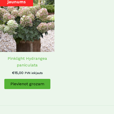
Jaunums
Pinklight Hydrangea
paniculata
€
15,00
PVN iekļauts
Pievienot grozam