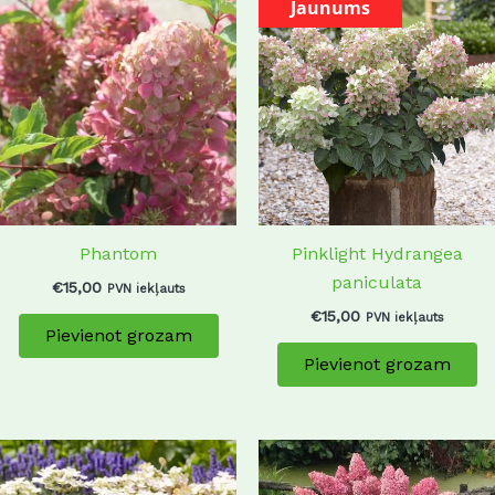
Jaunums
Phantom
Pinklight Hydrangea
paniculata
€
15,00
PVN iekļauts
€
15,00
PVN iekļauts
Pievienot grozam
Pievienot grozam