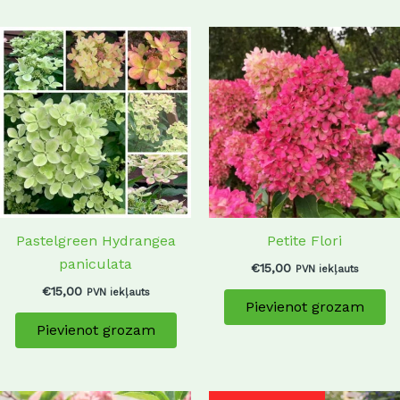
Pastelgreen Hydrangea
Petite Flori
paniculata
€
15,00
PVN iekļauts
€
15,00
PVN iekļauts
Pievienot grozam
Pievienot grozam