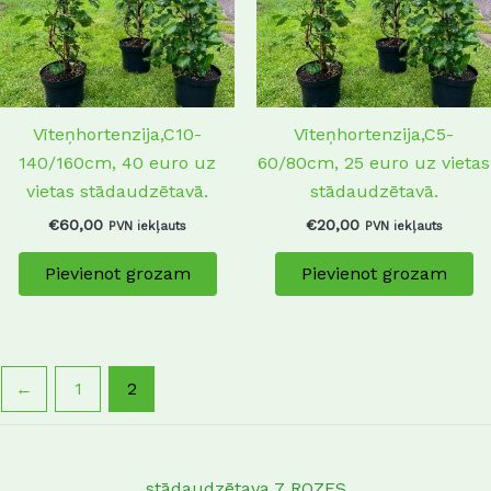
Vīteņhortenzija,C10-
Vīteņhortenzija,C5-
140/160cm, 40 euro uz
60/80cm, 25 euro uz vietas
vietas stādaudzētavā.
stādaudzētavā.
€
60,00
€
20,00
PVN iekļauts
PVN iekļauts
Pievienot grozam
Pievienot grozam
←
1
2
stādaudzētava 7 ROZES