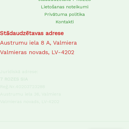
Lietošanas noteikumi
Privātuma politika
Kontakti
Stādaudzētavas adrese
Austrumu iela 8 A, Valmiera
Valmieras novads, LV-4202
Juridiskā adrese:
7 ROZES SIA
Reģ.Nr.40203723288
Austrumu iela 36, Valmiera
Valmieras novads, LV-4202