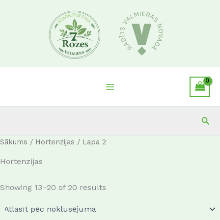
Skip
to
content
Sea
Sākums
/
Hortenzijas
/ Lapa 2
Hortenzijas
Showing 13–20 of 20 results