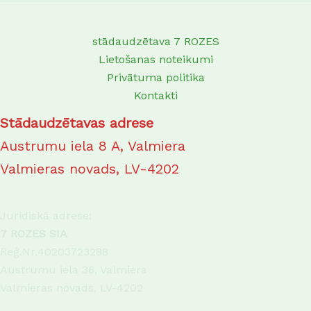
stādaudzētava 7 ROZES
Lietošanas noteikumi
Privātuma politika
Kontakti
Stādaudzētavas adrese
Austrumu iela 8 A, Valmiera
Valmieras novads, LV-4202
Juridiskā adrese:
7 ROZES SIA
Reģ.Nr.40203723288
Austrumu iela 36, Valmiera
Valmieras novads, LV-4202