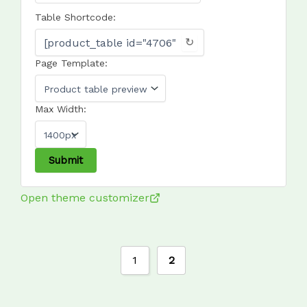
Table Shortcode:
↻
Page Template:
Max Width:
Open theme customizer
1
2