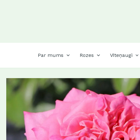
Skip
to
content
Par mums
Rozes
Vīteņaugi