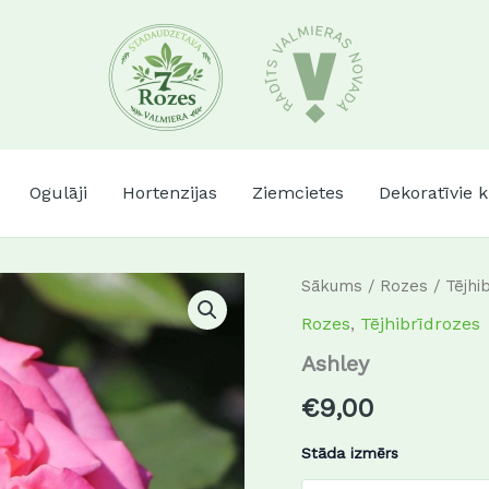
Ogulāji
Hortenzijas
Ziemcietes
Dekoratīvie 
Sākums
/
Rozes
/
Tējhi
Rozes
,
Tējhibrīdrozes
Ashley
€
9,00
Stāda izmērs