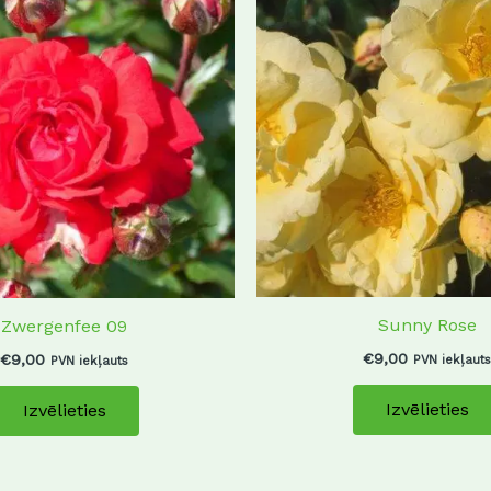
has
multiple
variants.
The
options
may
be
chosen
on
the
product
Sunny Rose
Zwergenfee 09
page
€
9,00
€
9,00
PVN iekļauts
PVN iekļauts
Izvēlieties
Izvēlieties