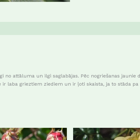
idīgi no attāluma un ilgi saglabājas. Pēc nogriešanas jauni
e ir laba grieztiem ziediem un ir ļoti skaista, ja to stā
This
product