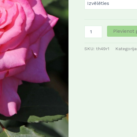
Pievienot
SKU:
th49r1
Kategorij