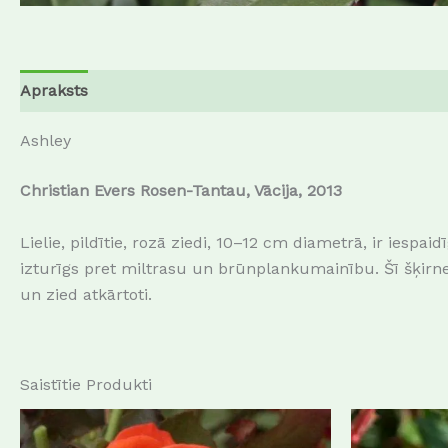
Apraksts
Papildu informācija
Ashley
Christian Evers Rosen-Tantau, Vācija, 2013
Lielie, pildītie, rozā ziedi, 10–12 cm diametrā, ir iespa
izturīgs pret miltrasu un brūnplankumainību. Šī šķirn
un zied atkārtoti.
Saistītie Produkti
This
product