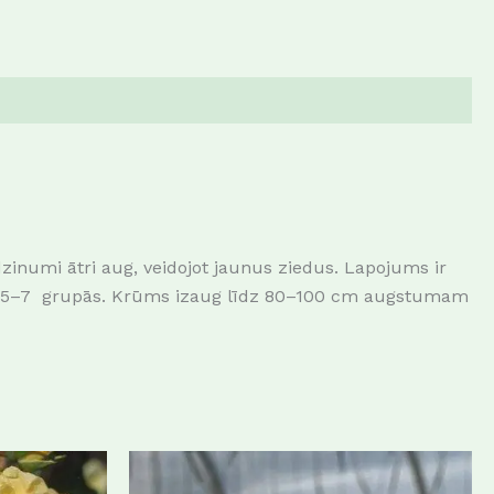
e dzinumi ātri aug, veidojot jaunus ziedus. Lapojums ir
da pa 5–7 grupās. Krūms izaug līdz 80–100 cm augstumam
This
This
product
product