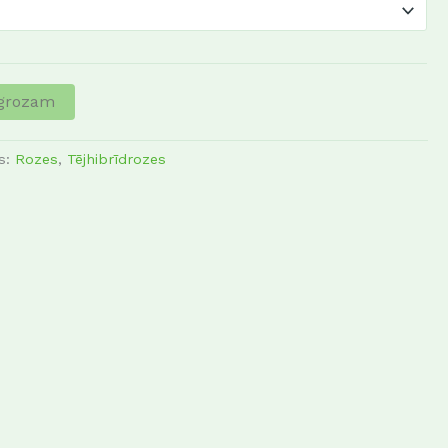
 grozam
as:
Rozes
,
Tējhibrīdrozes