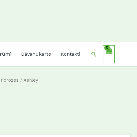
Search
krūmi
Dāvanukarte
Kontakti
brīdrozes
/ Ashley