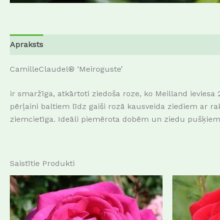
Apraksts
Papildu informācija
CamilleClaudel® ‘Meiroguste’
ir smaržīga, atkārtoti ziedoša roze, ko Meilland ievie
pērļaini baltiem līdz gaiši rozā kausveida ziediem ar r
ziemcietīga.
Ideāli piemērota dobēm un ziedu pušķiem
Saistītie Produkti
This
product
has
multiple