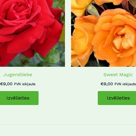
variants.
The
options
may
be
chosen
on
the
product
Jugendliebe
Sweet Magic
page
€
9,00
€
9,00
PVN iekļauts
PVN iekļauts
Izvēlieties
Izvēlieties