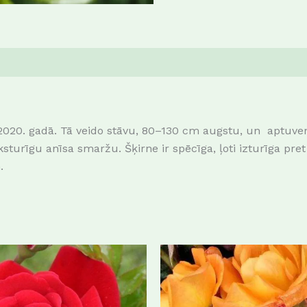
sa 2020. gadā. Tā veido stāvu, 80–130 cm augstu, un aptuve
aksturīgu anīsa smaržu.
Šķirne
ir spēcīga, ļoti izturīga pr
.
This
product
has
multiple