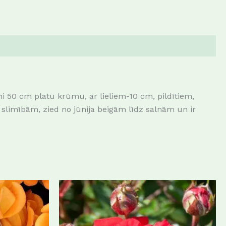
ni 50 cm platu krūmu, ar lieliem-10 cm, pildītiem,
et slimībām, zied no jūnija beigām līdz salnām un ir
This
This
product
product
has
has
multiple
multiple