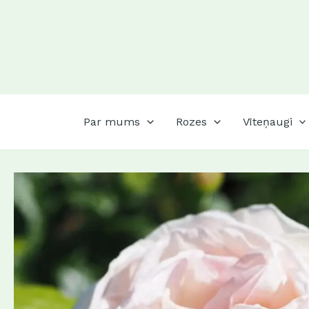
Skip
to
content
Par mums
Rozes
Vīteņaugi