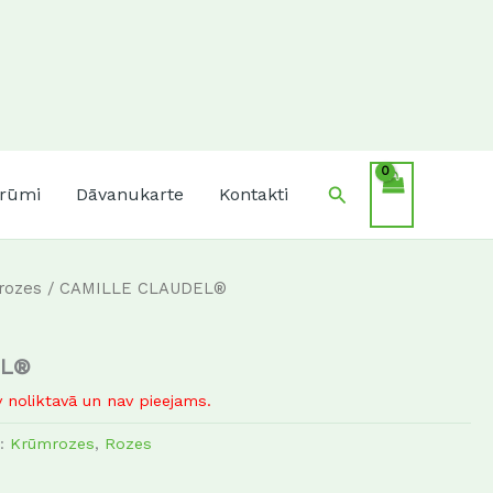
Search
krūmi
Dāvanukarte
Kontakti
rozes
/ CAMILLE CLAUDEL®
EL®
 noliktavā un nav pieejams.
s:
Krūmrozes
,
Rozes