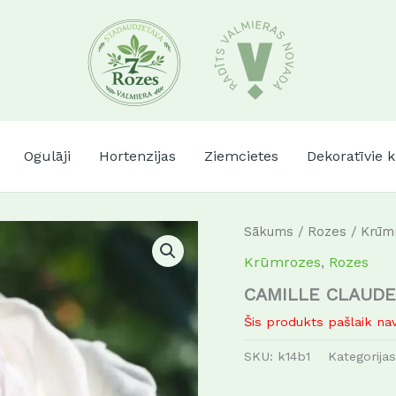
Ogulāji
Hortenzijas
Ziemcietes
Dekoratīvie 
Sākums
/
Rozes
/
Krūm
Krūmrozes
,
Rozes
CAMILLE CLAUD
Šis produkts pašlaik nav
SKU:
k14b1
Kategorija