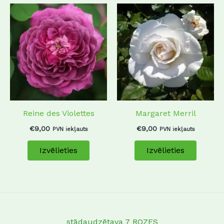
This
This
product
produc
has
has
multiple
multip
variants.
variant
The
The
options
options
may
may
Reine des Violettes
Margaret Merril
be
be
chosen
chosen
€
9,00
€
9,00
PVN iekļauts
PVN iekļauts
on
on
Izvēlieties
Izvēlieties
the
the
product
produc
page
page
stādaudzētava 7 ROZES