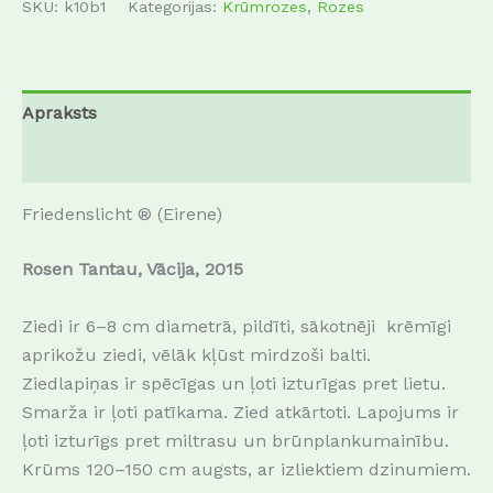
SKU:
k10b1
Kategorijas:
Krūmrozes
,
Rozes
Apraksts
Papildu informācija
Friedenslicht ® (Eirene)
Rosen Tantau, Vācija, 2015
Ziedi ir 6–8 cm diametrā, pildīti, sākotnēji krēmīgi
aprikožu ziedi, vēlāk kļūst mirdzoši balti.
Ziedlapiņas ir spēcīgas un ļoti izturīgas pret lietu.
Smarža ir ļoti patīkama.
Z
ied atkārtoti.
Lapojums ir
ļoti izturīgs pret miltrasu un brūnplankumainību.
Krūms 120–150 cm augsts, ar izliektiem dzinumiem.