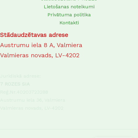
Lietošanas noteikumi
Privātuma politika
Kontakti
Stādaudzētavas adrese
Austrumu iela 8 A, Valmiera
Valmieras novads, LV-4202
Juridiskā adrese:
7 ROZES SIA
Reģ.Nr.40203723288
Austrumu iela 36, Valmiera
Valmieras novads, LV-4202