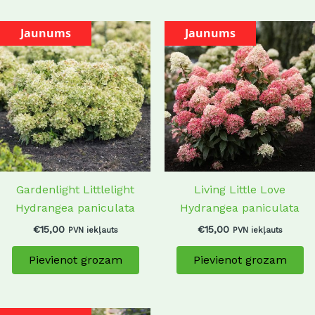
Jaunums
Jaunums
Gardenlight Littlelight
Living Little Love
Hydrangea paniculata
Hydrangea paniculata
€
15,00
€
15,00
PVN iekļauts
PVN iekļauts
Pievienot grozam
Pievienot grozam