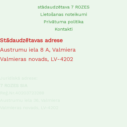
stādaudzētava 7 ROZES
Lietošanas noteikumi
Privātuma politika
Kontakti
Stādaudzētavas adrese
Austrumu iela 8 A, Valmiera
Valmieras novads, LV-4202
Juridiskā adrese:
7 ROZES SIA
Reģ.Nr.40203723288
Austrumu iela 36, Valmiera
Valmieras novads, LV-4202