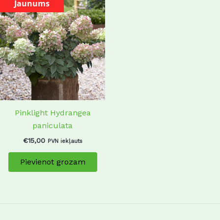
Jaunums
Pinklight Hydrangea
paniculata
€
15,00
PVN iekļauts
Pievienot grozam