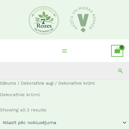
Skip
to
content
Sea
Sākums
/
Dekoratīvie augi
/ Dekoratīvie krūmi
Dekoratīvie krūmi
Showing all 3 results