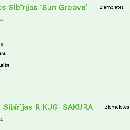
iss Sibīrijas ‘Sun Groove’
Ziemcietes
s
na
ērs
laiks
s Sibīrijas RIKUGI SAKURA
Ziemcietes
s