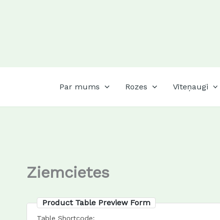
Skip
to
content
Par mums
Rozes
Vīteņaugi
Ziemcietes
Product Table Preview Form
Table Shortcode: