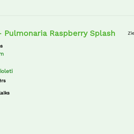
– Pulmonaria Raspberry Splash
Zi
s
cm
ioleti
ērs
laiks