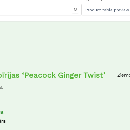
↻
ibīrijas ‘Peacock Ginger Twist’
Ziemc
s
na
ērs