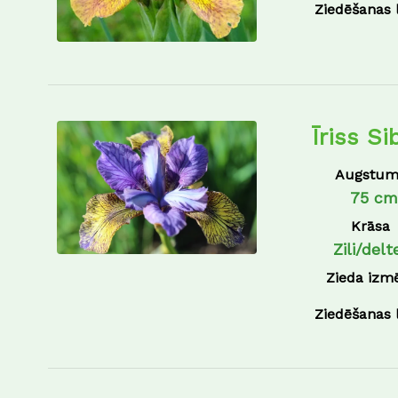
30/50 cm
Zils
Ziedēšanas 
40 cm
zils-violets
40/60 cm
50
50 cm
Īriss S
50/100 cm
50/60 cm
Augstum
50/70 cm
75 cm
60 cm
Krāsa
70 cm
Zili/delt
70/80 cm
Zieda izm
75 cm
Ziedēšanas 
80 cm
Zieds-40-50 Lapas-30-40 cm