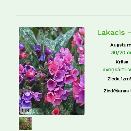
Lakacis 
Augstum
30/20 
Krāsa
aveņsārti-v
Zieda izm
Ziedēšanas 
1