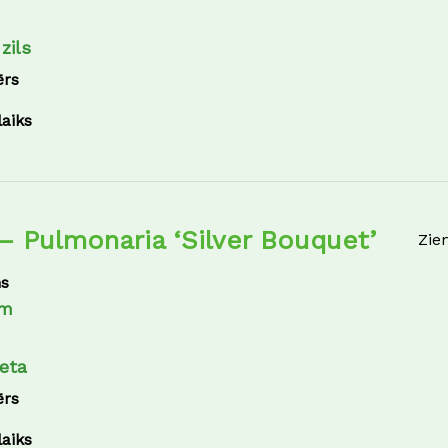
zils
ērs
laiks
– Pulmonaria ‘Silver Bouquet’
Zie
s
cm
eta
ērs
laiks