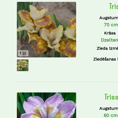
Īr
Augstum
70 cm
Krāsa
Dzelte
Zieda izm
1
Ziedēšanas 
Īris
Augstum
60 cm