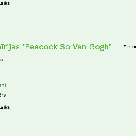
laiks
ibīrijas ‘Peacock So Van Gogh’
Ziem
s
eni
ērs
laiks