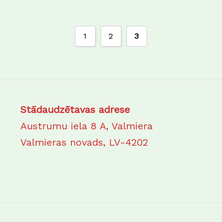
1
2
3
Stādaudzētavas adrese
Austrumu iela 8 A, Valmiera
Valmieras novads, LV-4202