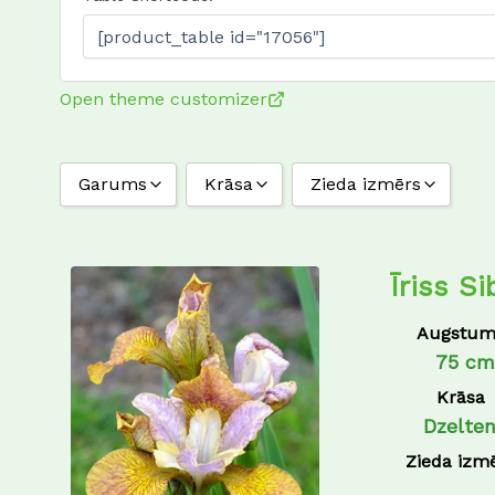
Open theme customizer
Garums
Krāsa
Zieda izmērs
10/15 cm
aveņsārti-violeti
20/40 cm
Balta
Īriss S
20/50 cm
Dzeltena
Augstum
25
Lavandas zils
75 cm
25/40 cm
Rozā
Krāsa
25/50 cm
Rozā-violeta
Dzelte
30/20 cm
Violeta
Zieda izm
30/40 cm
Zili/delteni