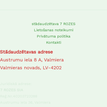
stādaudzētava 7 ROZES
Lietošanas noteikumi
Privātuma politika
Kontakti
Stādaudzētavas adrese
Austrumu iela 8 A, Valmiera
Valmieras novads, LV-4202
Juridiskā adrese:
7 ROZES SIA
Reģ.Nr.40203723288
Austrumu iela 36, Valmiera