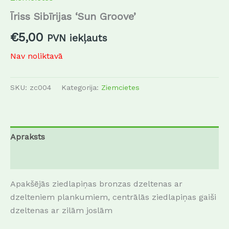
Īriss Sibīrijas ‘Sun Groove’
€
5,00
PVN iekļauts
Nav noliktavā
SKU:
zc004
Kategorija:
Ziemcietes
Apraksts
Atsauksmes (0)
Apakšējās ziedlapiņas bronzas dzeltenas ar
dzelteniem plankumiem, centrālās ziedlapiņas gaiši
dzeltenas ar zilām joslām