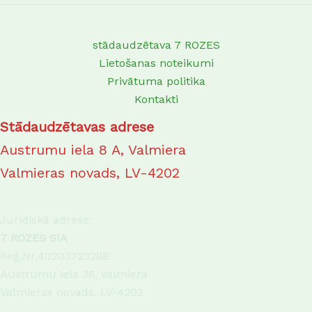
stādaudzētava 7 ROZES
Lietošanas noteikumi
Privātuma politika
Kontakti
Stādaudzētavas adrese
Austrumu iela 8 A, Valmiera
Valmieras novads, LV-4202
Juridiskā adrese:
7 ROZES SIA
Reģ.Nr.40203723288
Austrumu iela 36, Valmiera
Valmieras novads, LV-4202