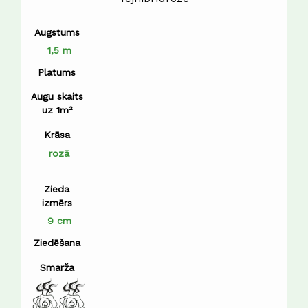
Augstums
1,5 m
Platums
Augu skaits
uz 1m²
Krāsa
rozā
Zieda
izmērs
9 cm
Ziedēšana
Smarža