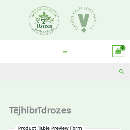
Skip
to
content
Sea
Tējhibrīdrozes
Product Table Preview Form