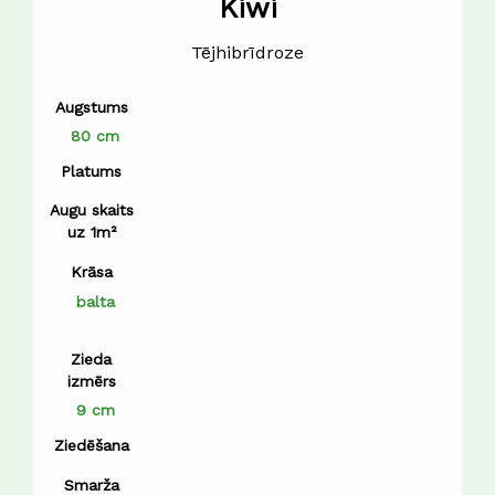
Kiwi
Tējhibrīdroze
Augstums
80 cm
Platums
Augu skaits
uz 1m²
Krāsa
balta
Zieda
izmērs
9 cm
Ziedēšana
Smarža