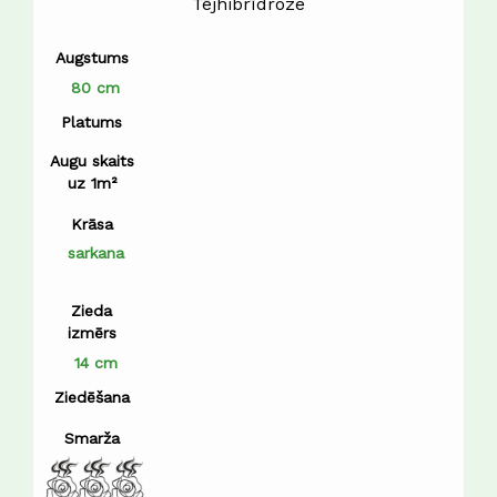
Tējhibrīdroze
Augstums
80 cm
Platums
Augu skaits
uz 1m²
Krāsa
sarkana
Zieda
izmērs
14 cm
Ziedēšana
Smarža