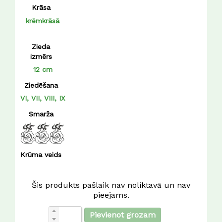
Krāsa
krēmkrāsā
Zieda
izmērs
12 cm
Ziedēšana
VI, VII, VIII, IX
Smarža
Krūma veids
Šis produkts pašlaik nav noliktavā un nav
pieejams.
Pievienot grozam