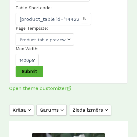
Table Shortcode:
↻
Page Template:
Max Width:
Open theme customizer
Krāsa
Garums
Zieda izmērs
aprikožu oranža
1 m
10 cm
aprikožu rozā
1,2 m
11 cm