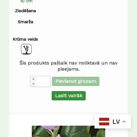
10 cm
Ziedēšana
Smarža
Krūma veids
Šis produkts pašlaik nav noliktavā un nav
pieejams.
Pievienot grozam
Lasīt vairāk
LV