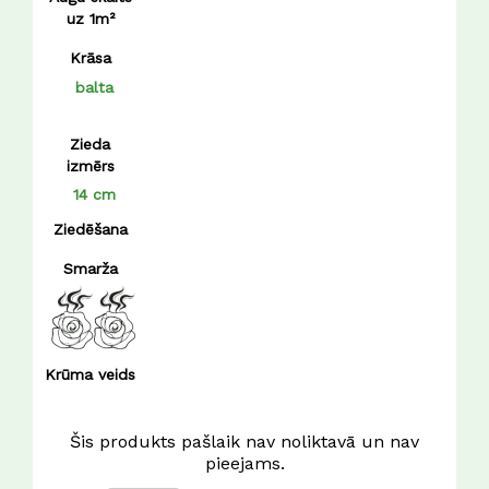
tumši rozā
uz 1m²
violēta
Krāsa
zaļi balta
balta
Zieda
izmērs
14 cm
Ziedēšana
Smarža
Krūma veids
Šis produkts pašlaik nav noliktavā un nav
pieejams.