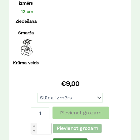
izmērs
12 cm
Ziedēšana
Smarža
Krūma veids
€
9,00
Pievienot grozam
Pievienot grozam