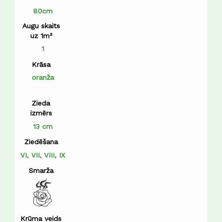
80cm
Augu skaits
uz 1m²
1
Krāsa
oranža
Zieda
izmērs
13 cm
Ziedēšana
VI, VII, VIII, IX
Smarža
Krūma veids