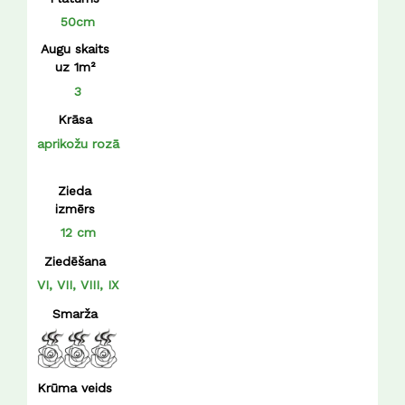
tumši rozā
50cm
violēta
Augu skaits
uz 1m²
zaļi balta
3
Krāsa
aprikožu rozā
Zieda
izmērs
12 cm
Ziedēšana
VI, VII, VIII, IX
Smarža
Krūma veids