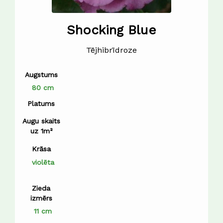
Shocking Blue
Tējhibrīdroze
Augstums
80 cm
Platums
Augu skaits
uz 1m²
Krāsa
violēta
Zieda
izmērs
11 cm