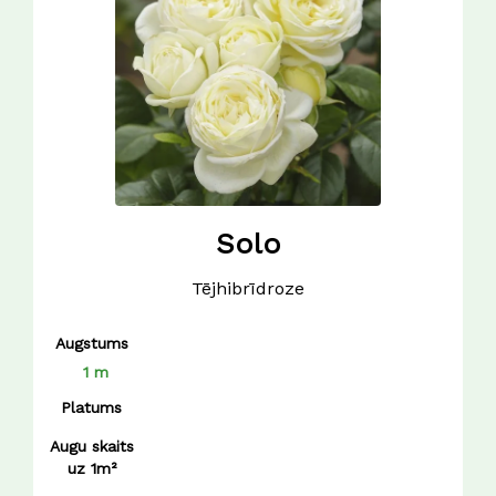
Solo
Tējhibrīdroze
Augstums
1 m
Platums
Augu skaits
uz 1m²