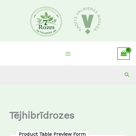
Skip
to
content
Sea
Tējhibrīdrozes
Product Table Preview Form