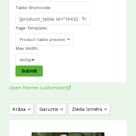
Table Shortcode:
↻
Page Template:
Max Width:
Open theme customizer
Krāsa
Garums
Zieda izmērs
aprikožu oranža
1 m
10 cm
aprikožu rozā
1,2 m
11 cm