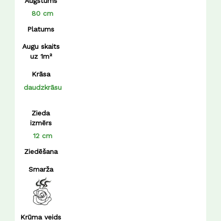
Augstums
80 cm
Platums
Augu skaits
uz 1m²
Krāsa
daudzkrāsu
Zieda
izmērs
12 cm
Ziedēšana
Smarža
Krūma veids