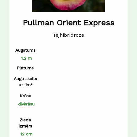
Pullman Orient Express
Tējhibrīdroze
Augstums
1,2 m
Platums
Augu skaits
uz 1m²
Krāsa
divkrāsu
Zieda
izmērs
12 cm