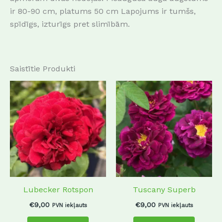
ir 80-90 cm, platums 50 cm Lapojums ir tumšs,
spīdīgs, izturīgs pret slimībām.
Saistītie Produkti
This
This
product
produc
has
has
multiple
multip
variants.
variant
The
The
options
options
may
may
Lubecker Rotspon
Tuscany Superb
be
be
chosen
chosen
€
9,00
€
9,00
PVN iekļauts
PVN iekļauts
on
on