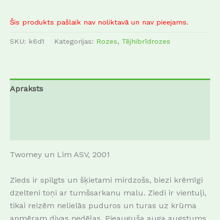
Šis produkts pašlaik nav noliktavā un nav pieejams.
SKU:
k6d1
Kategorijas:
Rozes
,
Tējhibrīdrozes
Apraksts
Papildu informācija
Atsauksmes (0)
Twomey un Lim ASV, 2001
Zieds ir spilgts un šķietami mirdzošs, biezi krēmīgi
dzelteni toņi ar tumšsarkanu malu.
Ziedi ir vientuļi,
tikai reizēm nelielās puduros un turas uz krūma
apmēram divas nedēļas.
Pieauguša auga augstums