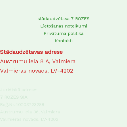
stādaudzētava 7 ROZES
Lietošanas noteikumi
Privātuma politika
Kontakti
Stādaudzētavas adrese
Austrumu iela 8 A, Valmiera
Valmieras novads, LV-4202
Juridiskā adrese:
7 ROZES SIA
Reģ.Nr.40203723288
Austrumu iela 36, Valmiera
Valmieras novads, LV-4202