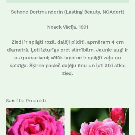
Schone Dortmunderin (Lasting Beauty, NOAdort)
Noack Vācija, 1991
Ziedi ir spilgti rozā, daļēji pildīti, apmēram 4 cm
diametrā. Ļoti izturīgs pret slimībām. Jaunie augi ir
purpursarkani; vēlāk lapotne ir spilgti zaļa un
spīdīga. Šķirne pacieš daļēju ēnu un ļoti ātri atkal
zied.
Saistītie Produkti
This
This
product
produc
has
has
multiple
multip