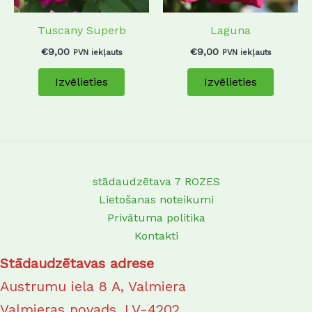
may
may
Tuscany Superb
Laguna
be
be
chosen
chosen
€
9,00
€
9,00
PVN iekļauts
PVN iekļauts
on
on
Izvēlieties
Izvēlieties
the
the
product
produc
page
page
stādaudzētava 7 ROZES
Lietošanas noteikumi
Privātuma politika
Kontakti
Stādaudzētavas adrese
Austrumu iela 8 A, Valmiera
Valmieras novads, LV-4202