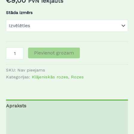
€
9,00
PVN iekļauts
Stāda izmērs
Pievienot grozam
SKU:
Nav pieejams
Kategorijas:
Klājeniskās rozes
,
Rozes
Apraksts
Papildu informācija
Atsauksmes (0)