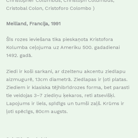
Christopher Columbus, Christoph Columbus,
Cristobal Colon, Cristoforo Colombo )
Meilland, Francija, 1991
Šīs rozes ieviešana tika pieskaņota Kristofora
Kolumba ceļojuma uz Ameriku 500. gadadienai
1492. gadā.
Ziedi ir koši sarkani, ar dzeltenu akcentu ziedlapu
aizmugurē, 13cm diametrā. Ziedlapas ir ļoti platas.
Ziediem ir klasiska tējhibrīdrozes forma, bet parasti
tie veidojas 3–7 ziediņu ķekaros, reti atsevišķi.
Lapojums ir liels, spīdīgs un tumši zaļš. Krūms ir
ļoti spēcīgs, 80cm augsts.