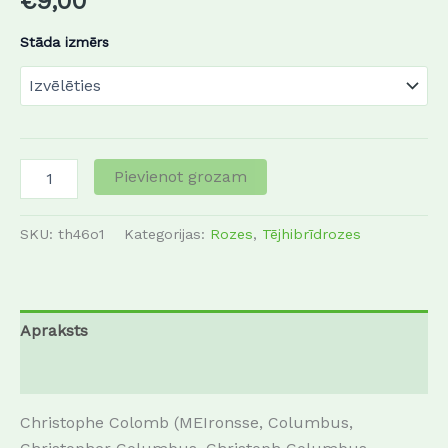
€
9,00
Stāda izmērs
Pievienot grozam
SKU:
th46o1
Kategorijas:
Rozes
,
Tējhibrīdrozes
Apraksts
Papildu informācija
Christophe Colomb (MEIronsse, Columbus,