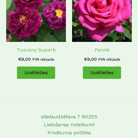
has
has
multiple
multip
variants.
variant
The
The
options
options
may
may
Tuscany Superb
Parole
be
be
chosen
chosen
€
9,00
€
9,00
PVN iekļauts
PVN iekļauts
on
on
Izvēlieties
Izvēlieties
the
the
product
produc
page
page
stādaudzētava 7 ROZES
Lietošanas noteikumi
Privātuma politika