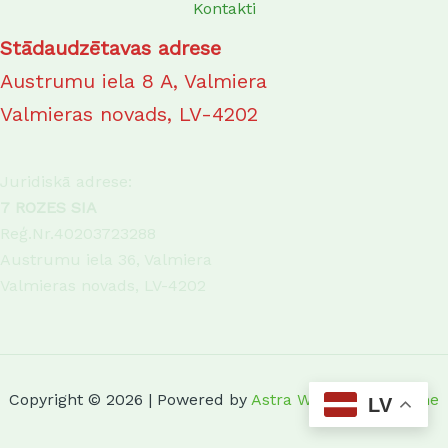
Kontakti
Stādaudzētavas adrese
Austrumu iela 8 A, Valmiera
Valmieras novads, LV-4202
Juridiskā adrese:
7 ROZES SIA
Reģ.Nr.40203723288
Austrumu iela 36, Valmiera
Valmieras novads, LV-4202
Copyright © 2026 | Powered by
Astra WordPress Theme
LV