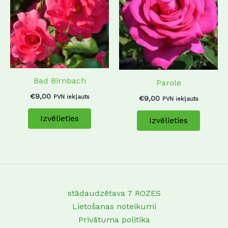
has
has
multiple
multip
variants.
variant
The
The
options
options
may
may
Bad Birnbach
Parole
be
be
chosen
chosen
€
9,00
PVN iekļauts
€
9,00
PVN iekļauts
on
on
Izvēlieties
Izvēlieties
the
the
product
produc
page
page
stādaudzētava 7 ROZES
Lietošanas noteikumi
Privātuma politika