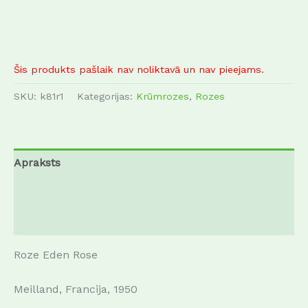
Šis produkts pašlaik nav noliktavā un nav pieejams.
SKU:
k81r1
Kategorijas:
Krūmrozes
,
Rozes
Apraksts
Papildu informācija
Atsauksmes (1)
Roze Eden Rose
Meilland, Francija, 1950