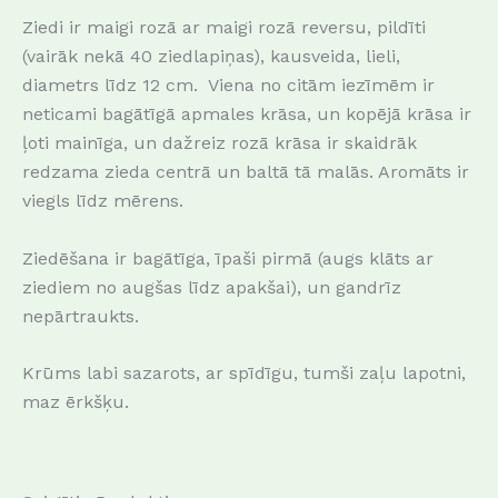
Ziedi ir maigi rozā ar maigi rozā reversu, pildīti
(vairāk nekā 40 ziedlapiņas), kausveida, lieli,
diametrs līdz 12 cm. Viena no citām iezīmēm ir
neticami bagātīgā apmales krāsa, un kopējā krāsa ir
ļoti mainīga, un dažreiz rozā krāsa ir skaidrāk
redzama zieda centrā un baltā tā malās. Aromāts ir
viegls līdz mērens.
Ziedēšana ir bagātīga, īpaši pirmā (augs klāts ar
ziediem no augšas līdz apakšai), un gandrīz
nepārtraukts.
Krūms labi sazarots, ar spīdīgu, tumši zaļu lapotni,
maz ērkšķu.