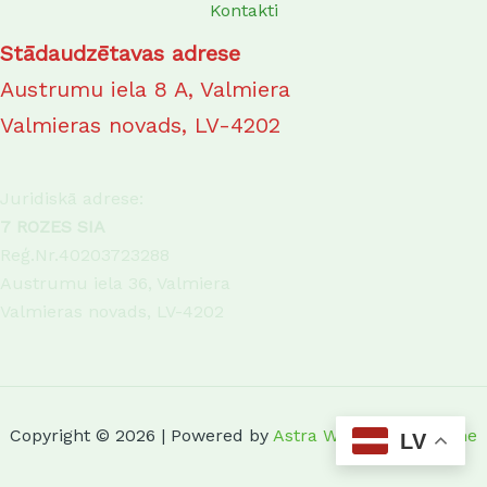
Kontakti
Stādaudzētavas adrese
Austrumu iela 8 A, Valmiera
Valmieras novads, LV-4202
Juridiskā adrese:
7 ROZES SIA
Reģ.Nr.40203723288
Austrumu iela 36, Valmiera
Valmieras novads, LV-4202
Copyright © 2026 | Powered by
Astra WordPress Theme
LV