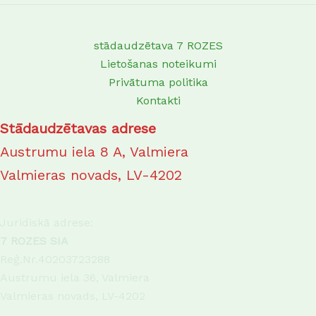
stādaudzētava 7 ROZES
Lietošanas noteikumi
Privātuma politika
Kontakti
Stādaudzētavas adrese
Austrumu iela 8 A, Valmiera
Valmieras novads, LV-4202
Juridiskā adrese:
7 ROZES SIA
Reģ.Nr.40203723288
Austrumu iela 36, Valmiera
Valmieras novads, LV-4202