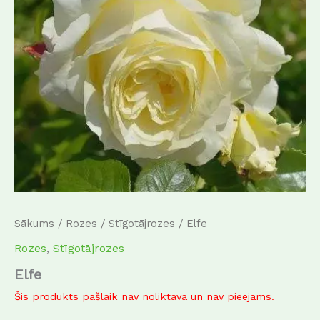
Sākums
/
Rozes
/
Stīgotājrozes
/ Elfe
Rozes
,
Stīgotājrozes
Elfe
Šis produkts pašlaik nav noliktavā un nav pieejams.