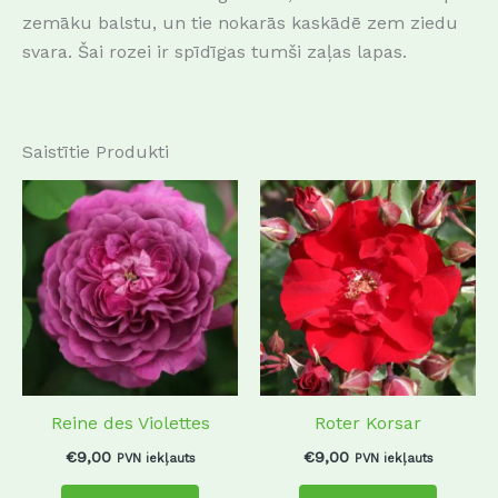
zemāku balstu, un tie nokarās kaskādē zem ziedu
svara. Šai rozei ir spīdīgas tumši zaļas lapas.
Saistītie Produkti
This
This
product
produc
has
has
multiple
multip
variants.
variant
The
The
options
options
may
may
Reine des Violettes
Roter Korsar
be
be
chosen
chosen
€
9,00
€
9,00
PVN iekļauts
PVN iekļauts
on
on