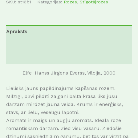
SKU:
st16b1
Kategorijas:
Rozes
,
Stīgotājrozes
Apraksts
Papildu informācija
Atsauksmes (0)
Elfe Hanss Jirgens Everss, Vācija, 2000
Lielisks jauns papildinājums kāpšanas rozēm.
Milzīgi, blīvi pildīti zaļgani baltā krāsā liks jūsu
dārzam mirdzēt jaunā veidā. Krūms ir enerģisks,
stāvs, ar lielu, veselīgu lapotni.
Aromāts ir maigs un augļu aromāts. Ideāla roze
romantiskam dārzam. Zied visu vasaru. Ziedošie
dzinumi sasniedz 3 m garumu, bet tos var virzīt pa