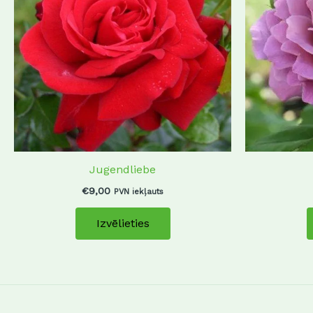
variants.
The
options
may
be
chosen
on
the
product
Jugendliebe
page
€
9,00
PVN iekļauts
Izvēlieties