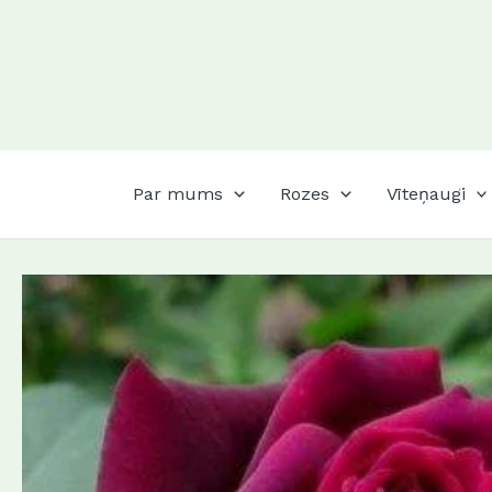
Skip
to
content
Par mums
Rozes
Vīteņaugi