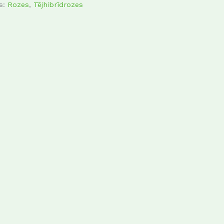
as:
Rozes
,
Tējhibrīdrozes