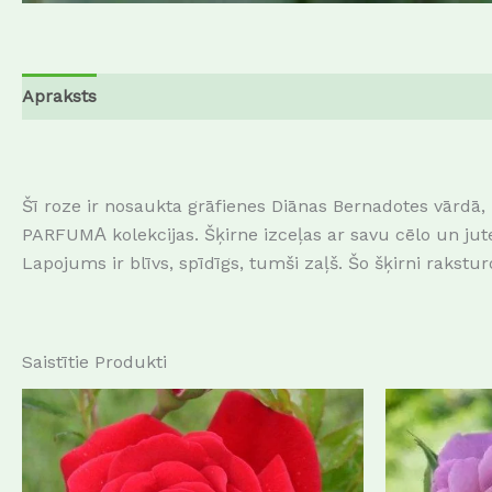
Apraksts
Papildu informācija
Atsauksmes (0)
Šī roze ir nosaukta grāfienes Diānas Bernadotes vārdā,
PARFUMА kolekcijas. Šķirne izceļas ar savu cēlo un jute
Lapojums ir blīvs, spīdīgs, tumši zaļš. Šo šķirni raksturo
Saistītie Produkti
This
product
has
multiple