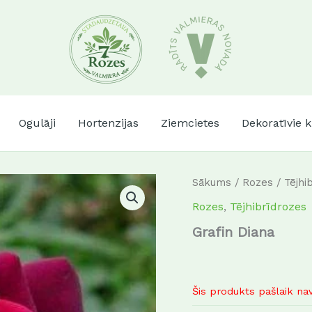
Ogulāji
Hortenzijas
Ziemcietes
Dekoratīvie 
Sākums
/
Rozes
/
Tējhi
Rozes
,
Tējhibrīdrozes
Grafin Diana
Šis produkts pašlaik nav