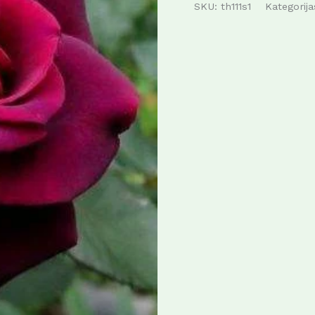
SKU:
th111s1
Kategorij