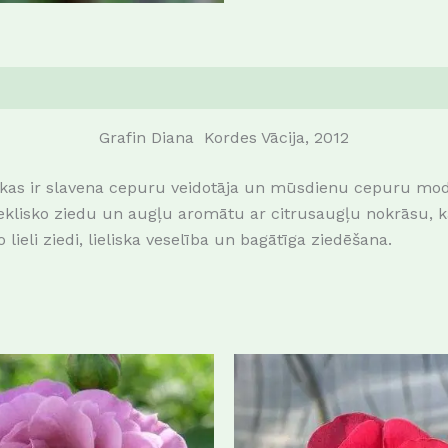
Grafin Diana Kordes Vācija, 2012
 kas ir slavena cepuru veidotāja un mūsdienu cepuru modes
klisko ziedu un augļu aromātu ar citrusaugļu nokrāsu, kas
 lieli ziedi, lieliska veselība un bagātīga ziedēšana.
This
product
has
multiple