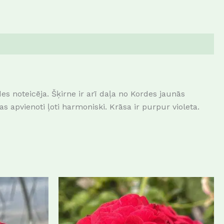
 noteicēja. Šķirne ir arī daļa no Kordes jaunās
 apvienoti ļoti harmoniski. Krāsa ir purpur violeta.
This
This
product
product
has
has
multiple
multiple