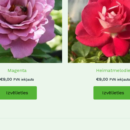
variants.
The
options
may
be
chosen
on
the
product
Magenta
Heimatmelodi
page
€
9,00
€
9,00
PVN iekļauts
PVN iekļauts
Izvēlieties
Izvēlieties