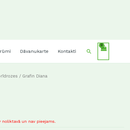
Search
krūmi
Dāvanukarte
Kontakti
brīdrozes
/ Grafin Diana
 noliktavā un nav pieejams.