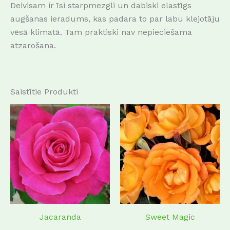
Deivisam ir īsi starpmezgli un dabiski elastīgs
augšanas ieradums, kas padara to par labu klejotāju
vēsā klimatā. Tam praktiski nav nepieciešama
atzarošana.
Saistītie Produkti
This
This
product
produc
has
has
multiple
multip
variants.
variant
The
The
options
options
may
may
Jacaranda
Sweet Magic
be
be