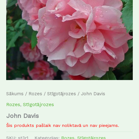
Sākums
/
Rozes
/
Stīgotājrozes
/ John Davis
Rozes
,
Stīgotājrozes
John Davis
Šis produkts pašlaik nav noliktavā un nav pieejams.
SKU:
st3r1
Kategorijas:
Rozes
,
Stīgotājrozes