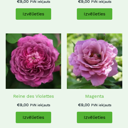
chosen
chosen
€
9,00
€
9,00
PVN iekļauts
PVN iekļauts
on
on
Izvēlieties
Izvēlieties
the
the
product
produc
page
page
This
This
product
produc
has
has
multiple
multip
variants.
variant
The
The
options
options
may
may
Reine des Violettes
Magenta
be
be
chosen
chosen
€
9,00
€
9,00
PVN iekļauts
PVN iekļauts
on
on
Izvēlieties
Izvēlieties
the
the
product
produc