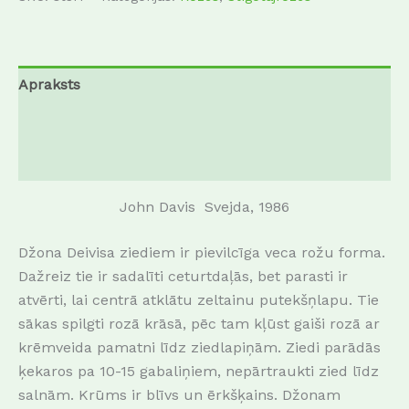
Apraksts
Papildu informācija
Atsauksmes (0)
John Davis Svejda, 1986
Džona Deivisa ziediem ir pievilcīga veca rožu forma.
Dažreiz tie ir sadalīti ceturtdaļās, bet parasti ir
atvērti, lai centrā atklātu zeltainu putekšņlapu. Tie
sākas spilgti rozā krāsā, pēc tam kļūst gaiši rozā ar
krēmveida pamatni līdz ziedlapiņām. Ziedi parādās
ķekaros pa 10-15 gabaliņiem, nepārtraukti zied līdz
salnām. Krūms ir blīvs un ērkšķains. Džonam