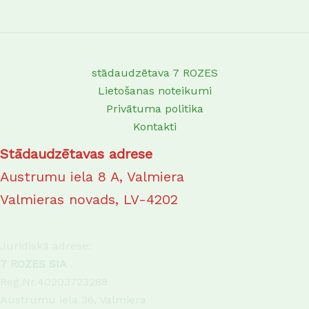
page
page
stādaudzētava 7 ROZES
Lietošanas noteikumi
Privātuma politika
Kontakti
Stādaudzētavas adrese
Austrumu iela 8 A, Valmiera
Valmieras novads, LV-4202
Juridiskā adrese:
7 ROZES SIA
Reģ.Nr.40203723288
Austrumu iela 36, Valmiera