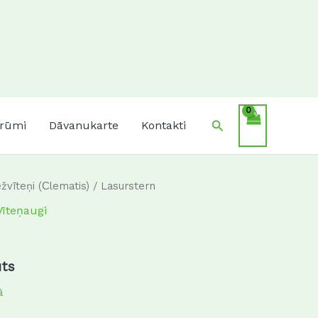
Search
krūmi
Dāvanukarte
Kontakti
žvīteņi (Сlematis)
/ Lasurstern
Vīteņaugi
uts
ā