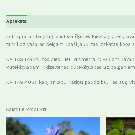
Apraksts
Atsauksmes (0)
Ļoti agra un bagātīgi ziedoša šķirne. Pievilcīgi, lieli,
tam līdz vasaras beigām. Īpaši jauki tas izskatās kopā
KĀ TAS IZSKATĀS: Ziedi lieli, diametrā. 15-20 cm, lavand
Putekšņlapām ir dzeltenas putekšņlapas uz bālganiem pav
KĀ TAS AUG: kāpj ar lapu kātiņu palīdzību. Tas aug vi
Saistītie Produkti