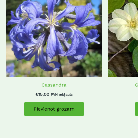
Cassandra
G
€
15,00
PVN iekļauts
Pievienot grozam