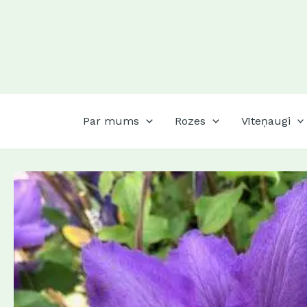
Skip
to
content
Par mums
Rozes
Vīteņaugi