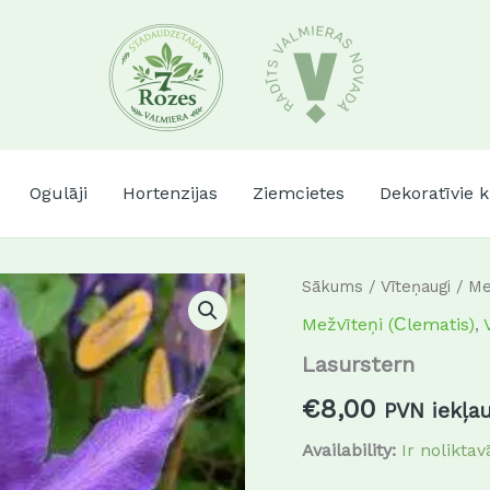
Ogulāji
Hortenzijas
Ziemcietes
Dekoratīvie 
Lasurstern
Sākums
/
Vīteņaugi
/
Me
daudzums
Mežvīteņi (Сlematis)
,
Lasurstern
€
8,00
PVN iekļa
Availability:
Ir noliktav