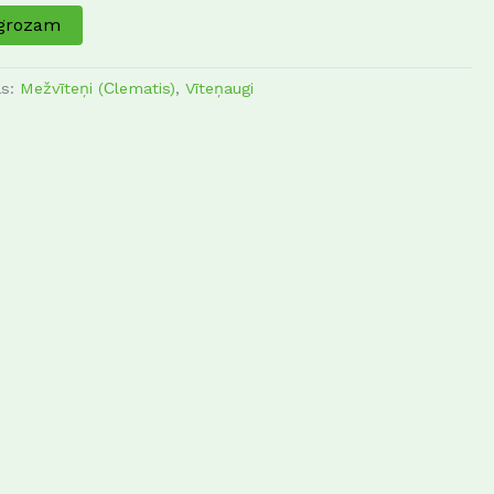
 grozam
as:
Mežvīteņi (Сlematis)
,
Vīteņaugi