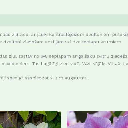
 lavandas zili ziedi ar jauki kontrastējošiem dzelteniem pu
 ar dzelteni ziedošām acālijām vai dzeltenlapu krūmiem.
as zils, sastāv no 6-8 seplapām ar gaišāku svītru ziedēšan
edieniem. Tas bagātīgi zied vidū. V˗VI, vājāks VIII˗IX. La
dēji spēcīgi, sasniedzot 2-3 m augstumu.
This
product