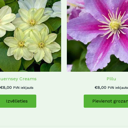
has
multiple
variants.
The
options
may
be
chosen
on
the
product
uernsey Creams
Piilu
page
€
8,00
€
8,00
PVN iekļauts
PVN iekļauts
Izvēlieties
Pievienot groza