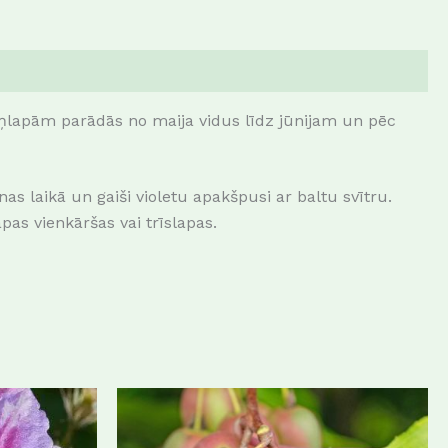
tekšņlapām parādās no maija vidus līdz jūnijam un pēc
as laikā un gaiši violetu apakšpusi ar baltu svītru.
pas vienkāršas vai trīslapas.