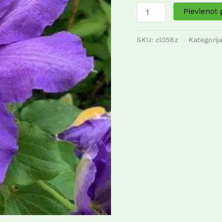
Pievienot
SKU:
cl058z
Kategorij