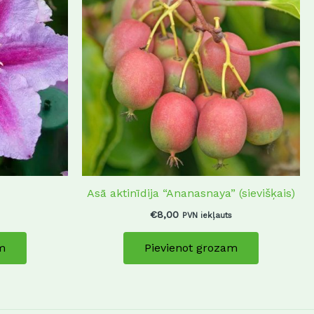
Asā aktinīdija “Ananasnaya” (sievišķais)
€
8,00
PVN iekļauts
m
Pievienot grozam