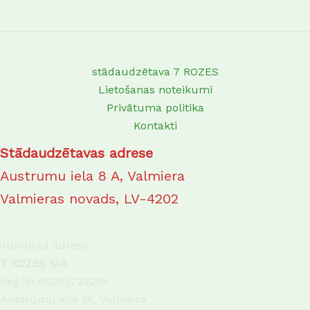
page
page
stādaudzētava 7 ROZES
Lietošanas noteikumi
Privātuma politika
Kontakti
Stādaudzētavas adrese
Austrumu iela 8 A, Valmiera
Valmieras novads, LV-4202
Juridiskā adrese:
7 ROZES SIA
Reģ.Nr.40203723288
Austrumu iela 36, Valmiera