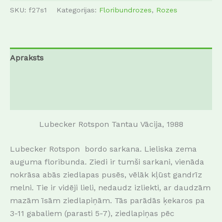
SKU:
f27s1
Kategorijas:
Floribundrozes
,
Rozes
Apraksts
Papildu informācija
Atsauksmes (0)
Lubecker Rotspon Tantau Vācija, 1988
Lubecker Rotspon bordo sarkana.
Lieliska zema
auguma floribunda.
Ziedi ir tumši sarkani, vienāda
nokrāsa abās ziedlapas pusēs, vēlāk kļūst gandrīz
melni.
Tie ir vidēji lieli, nedaudz izliekti, ar daudzām
mazām īsām ziedlapiņām.
Tās parādās ķekaros pa
3-11 gabaliem (parasti 5-7), ziedlapiņas pēc