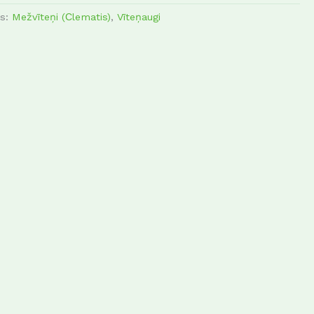
as:
Mežvīteņi (Сlematis)
,
Vīteņaugi