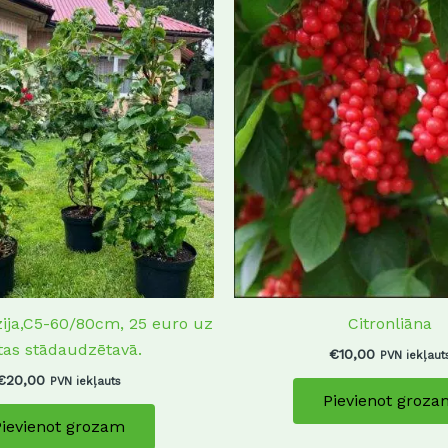
zija,C5-60/80cm, 25 euro uz
Citronliāna
tas stādaudzētavā.
€
10,00
PVN iekļaut
€
20,00
PVN iekļauts
Pievienot groza
Pievienot grozam