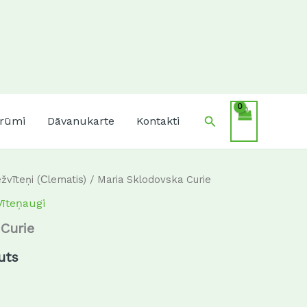
Search
krūmi
Dāvanukarte
Kontakti
žvīteņi (Сlematis)
/ Maria Sklodovska Curie
Vīteņaugi
Curie
uts