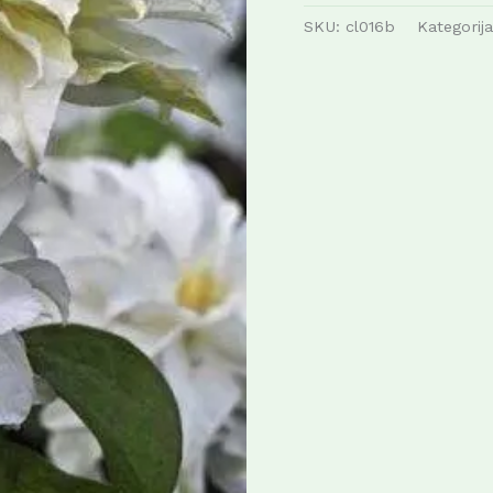
SKU:
cl016b
Kategorij