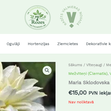
Ogulāji
Hortenzijas
Ziemcietes
Dekoratīvie 
Sākums
/
Vīteņaugi
/
Me
Mežvīteņi (Сlematis)
,
Maria Sklodovska 
€
15,00
PVN iekļa
Nav noliktavā