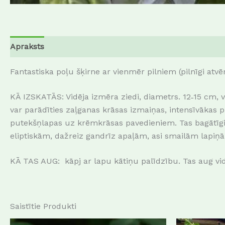
Apraksts
Atsauksmes (0)
Fantastiska poļu šķirne ar vienmēr pilniem (pilnīgi atvē
KĀ IZSKATĀS: Vidēja izmēra ziedi, diametrs. 12˗15 cm, vi
var parādīties zaļganas krāsas izmaiņas, intensīvākas p
putekšņlapas uz krēmkrāsas pavedieniem. Tas bagātīgi zi
eliptiskām, dažreiz gandrīz apaļām, asi smailām lapiņām
KĀ TAS AUG: kāpj ar lapu kātiņu palīdzību. Tas aug vi
Saistītie Produkti