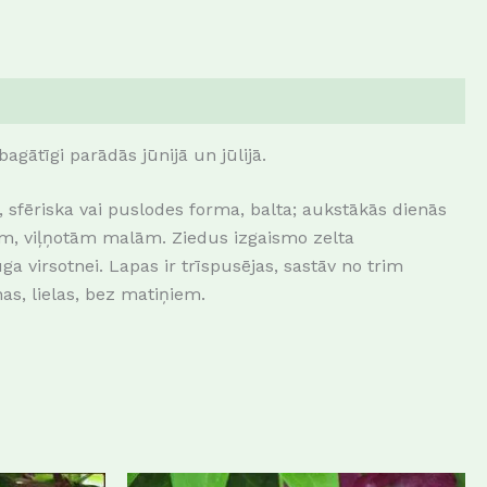
agātīgi parādās jūnijā un jūlijā.
, sfēriska vai puslodes forma, balta; aukstākās dienās
ltām, viļņotām malām. Ziedus izgaismo zelta
a virsotnei. Lapas ir trīspusējas, sastāv no trim
as, lielas, bez matiņiem.