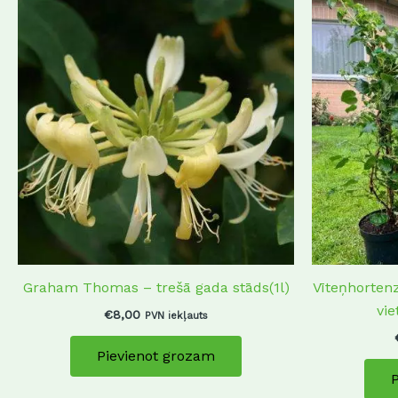
Graham Thomas – trešā gada stāds(1l)
Vīteņhorten
vie
€
8,00
PVN iekļauts
Pievienot grozam