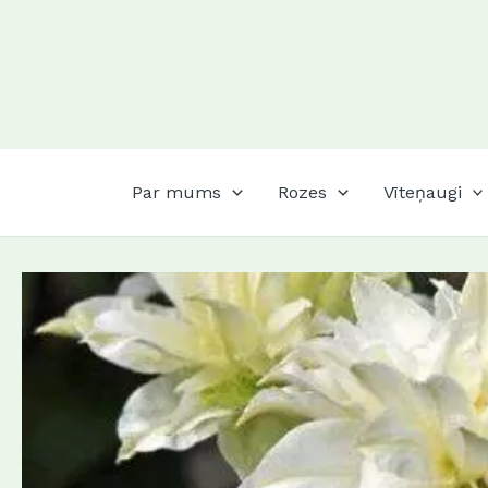
Skip
to
content
Par mums
Rozes
Vīteņaugi