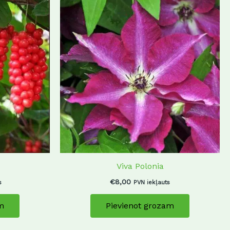
Viva Polonia
€
8,00
s
PVN iekļauts
m
Pievienot grozam