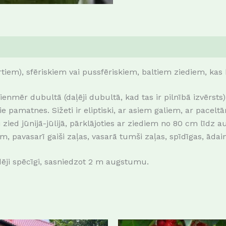
rtiem), sfēriskiem vai pussfēriskiem, baltiem ziediem, kas b
enmēr dubultā (daļēji dubultā, kad tas ir pilnībā izvērsts)
ie pamatnes. Sižeti ir eliptiski, ar asiem galiem, ar pace
ed jūnijā-jūlijā, pārklājoties ar ziediem no 80 cm līdz aug
, pavasarī gaiši zaļas, vasarā tumši zaļas, spīdīgas, ādain
dēji spēcīgi, sasniedzot 2 m augstumu.