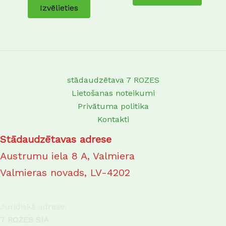
Izvēlieties
the
product
page
stādaudzētava 7 ROZES
Lietošanas noteikumi
Privātuma politika
Kontakti
Stādaudzētavas adrese
Austrumu iela 8 A, Valmiera
Valmieras novads, LV-4202
Juridiskā adrese:
7 ROZES SIA