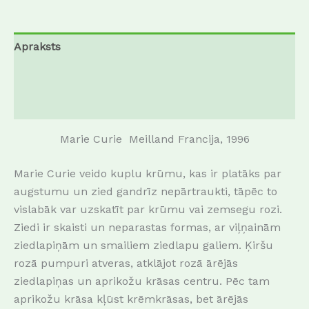
Apraksts
Papildu informācija
Atsauksmes (0)
Marie Curie Meilland Francija, 1996
Marie Curie veido kuplu krūmu, kas ir platāks par
augstumu un zied gandrīz nepārtraukti, tāpēc to
vislabāk var uzskatīt par krūmu vai zemsegu rozi.
Ziedi ir skaisti un neparastas formas, ar viļņainām
ziedlapiņām un smailiem ziedlapu galiem.
Ķiršu
rozā pumpuri atveras, atklājot rozā ārējās
ziedlapiņas un aprikožu krāsas centru.
Pēc tam
aprikožu krāsa kļūst krēmkrāsas, bet ārējās