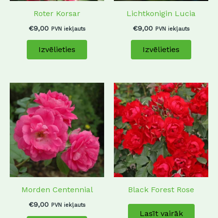
may
may
Roter Korsar
Lichtkonigin Lucia
be
be
chosen
chosen
€
9,00
€
9,00
PVN iekļauts
PVN iekļauts
on
on
Izvēlieties
Izvēlieties
the
the
product
produc
page
page
This
product
has
multiple
variants.
The
options
may
Morden Centennial
Black Forest Rose
be
chosen
€
9,00
PVN iekļauts
Lasīt vairāk
on