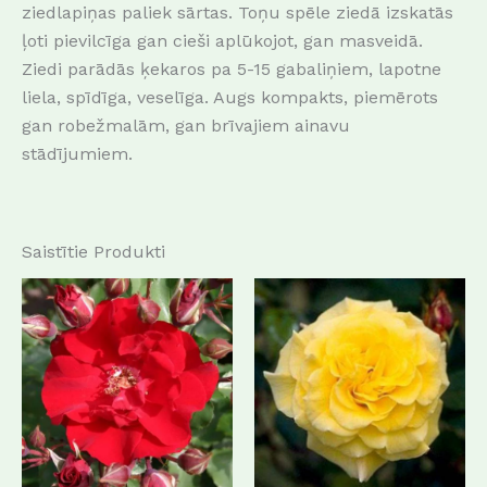
ziedlapiņas paliek sārtas.
Toņu spēle ziedā izskatās
ļoti pievilcīga gan cieši aplūkojot, gan masveidā.
Ziedi parādās ķekaros pa 5-15 gabaliņiem, lapotne
liela, spīdīga, veselīga.
Augs kompakts, piemērots
gan robežmalām, gan brīvajiem ainavu
stādījumiem.
Saistītie Produkti
This
This
product
produc
has
has
multiple
multip
variants.
variant
The
The
options
options