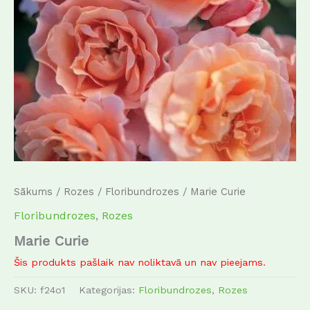
Sākums
/
Rozes
/
Floribundrozes
/ Marie Curie
Floribundrozes
,
Rozes
Marie Curie
Šis produkts pašlaik nav noliktavā un nav pieejams.
SKU:
f24o1
Kategorijas:
Floribundrozes
,
Rozes