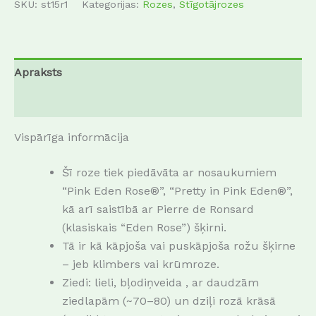
SKU:
st15r1
Kategorijas:
Rozes
,
Stīgotājrozes
Apraksts
Papildu informācija
Vispārīga informācija
Šī roze tiek piedāvāta ar nosaukumiem
“Pink Eden Rose®”, “Pretty in Pink Eden®”,
kā arī saistībā ar Pierre de Ronsard
(klasiskais “Eden Rose”) šķirni.
Tā ir kā kāpjoša vai pus­kāpjoša rožu šķirne
– jeb ­klimbers vai krūmroze.
Ziedi: lieli, bļodiņveida , ar daudzām
ziedlapām (~70–80) un dziļi rozā krāsā