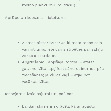
melno plankumu, miltrasu).
Aprūpe un kopšana – ieteikumi
Ziemas aizsardzība: Ja klimatā rodas sals
vai mitrums, ieteicams rūpēties par sakņu
zonas aizsardzību.
Apgriešana: Kāpjošajai formai – atstāt
galveno kātu, apgriezt sānu dzinumus pēc
ziedēšanas; ja kļuvis vājš – atjaunot
vecākus kātus.
Iespējamie izaicinājumi un īpašības
Lai gan šķirne ir norādīta kā ar augstu