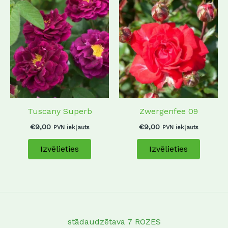
This
This
product
produc
has
has
multiple
multip
variants.
variant
The
The
options
options
may
may
Tuscany Superb
Zwergenfee 09
be
be
chosen
chosen
€
9,00
€
9,00
PVN iekļauts
PVN iekļauts
on
on
Izvēlieties
Izvēlieties
the
the
product
produc
page
page
stādaudzētava 7 ROZES