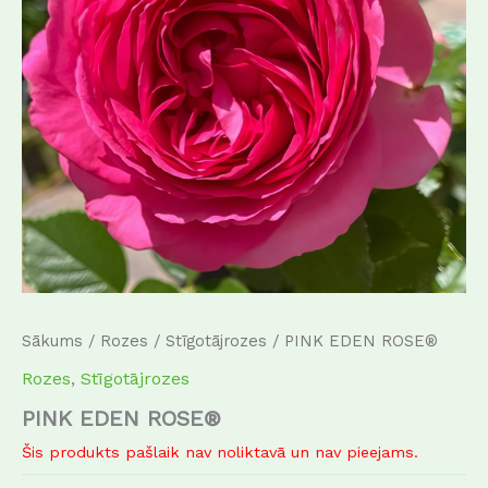
Sākums
/
Rozes
/
Stīgotājrozes
/ PINK EDEN ROSE®
Rozes
,
Stīgotājrozes
PINK EDEN ROSE®
Šis produkts pašlaik nav noliktavā un nav pieejams.