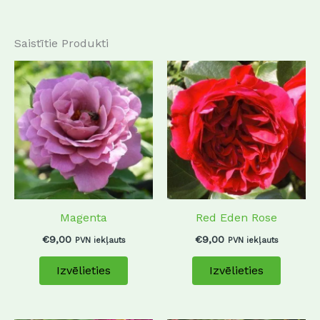
Saistītie Produkti
This
This
product
produc
has
has
multiple
multip
variants.
variant
The
The
options
options
may
may
Magenta
Red Eden Rose
be
be
chosen
chosen
€
9,00
€
9,00
PVN iekļauts
PVN iekļauts
on
on
Izvēlieties
Izvēlieties
the
the
product
produc
page
page