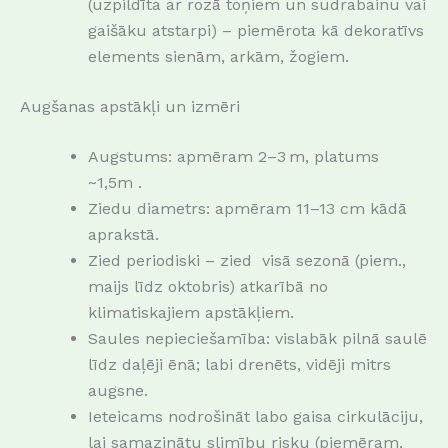
(uzpildīta ar rozā toņiem un sudrabainu vai
gaišāku atstarpi) – piemērota kā dekoratīvs
elements sienām, arkām, žogiem.
Augšanas apstākļi un izmēri
Augstums: apmēram 2–3 m, platums
~1,5m .
Ziedu diametrs: apmēram 11–13 cm kādā
aprakstā.
Zied periodiski – zied visā sezonā (piem.,
maijs līdz oktobris) atkarībā no
klimatiskajiem apstākļiem.
Saules nepieciešamība: vislabāk pilnā saulē
līdz daļēji ēnā; labi drenēts, vidēji mitrs
augsne.
Ieteicams nodrošināt labo gaisa cirkulāciju,
lai samazinātu slimību risku (piemēram,