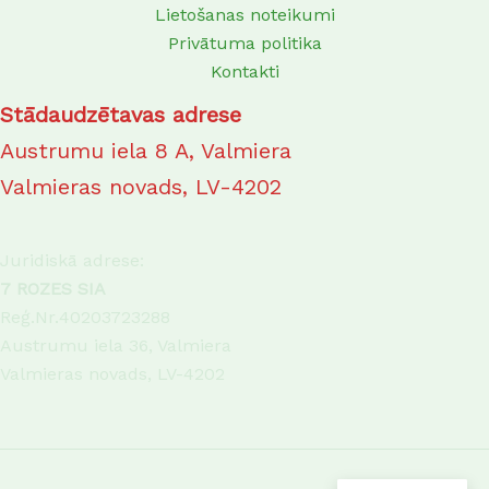
Lietošanas noteikumi
Privātuma politika
Kontakti
Stādaudzētavas adrese
Austrumu iela 8 A, Valmiera
Valmieras novads, LV-4202
Juridiskā adrese:
7 ROZES SIA
Reģ.Nr.40203723288
Austrumu iela 36, Valmiera
Valmieras novads, LV-4202