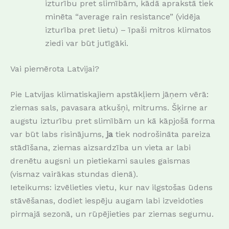
izturību pret slimībām, kādā aprakstā tiek
minēta “average rain resistance” (vidēja
izturība pret lietu) – īpaši mitros klimatos
ziedi var būt jutīgāki.
Vai piemērota Latvijai?
Pie Latvijas klimatiskajiem apstākļiem jāņem vērā:
ziemas sals, pavasara atkušņi, mitrums. Šķirne ar
augstu izturību pret slimībām un kā kāpjošā forma
var būt labs risinājums,
ja
tiek nodrošināta pareiza
stādīšana, ziemas aizsardzība un vieta ar labi
drenētu augsni un pietiekami saules gaismas
(vismaz vairākas stundas dienā).
Ieteikums: izvēlieties vietu, kur nav ilgstošas ūdens
stāvēšanas, dodiet iespēju augam labi izveidoties
pirmajā sezonā, un rūpējieties par ziemas segumu.