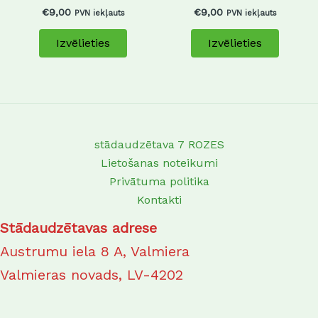
chosen
chosen
€
9,00
€
9,00
PVN iekļauts
PVN iekļauts
on
on
Izvēlieties
Izvēlieties
the
the
product
produc
page
page
stādaudzētava 7 ROZES
Lietošanas noteikumi
Privātuma politika
Kontakti
Stādaudzētavas adrese
Austrumu iela 8 A, Valmiera
Valmieras novads, LV-4202