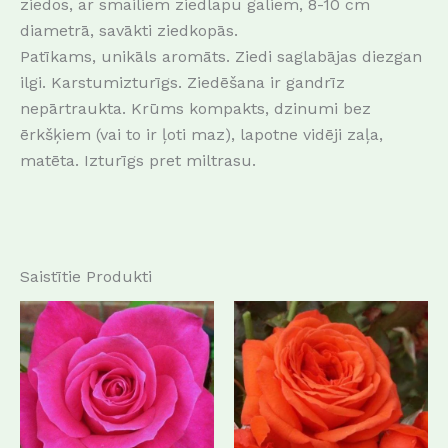
ziedos, ar smailiem ziedlapu galiem, 8-10 cm
diametrā, savākti ziedkopās.
Patīkams, unikāls aromāts. Ziedi saglabājas diezgan
ilgi. Karstumizturīgs. Ziedēšana ir gandrīz
nepārtraukta. Krūms kompakts, dzinumi bez
ērkšķiem (vai to ir ļoti maz), lapotne vidēji zaļa,
matēta. Izturīgs pret miltrasu.
Saistītie Produkti
This
This
product
produc
has
has
multiple
multip
variants.
variant
The
The