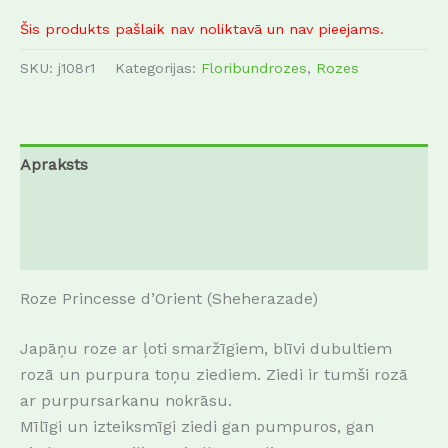
Šis produkts pašlaik nav noliktavā un nav pieejams.
SKU:
j108r1
Kategorijas:
Floribundrozes
,
Rozes
Apraksts
Papildu informācija
Atsauksmes (0)
Roze Princesse d’Orient (Sheherazade)
Japāņu roze ar ļoti smaržīgiem, blīvi dubultiem
rozā un purpura toņu ziediem. Ziedi ir tumši rozā
ar purpursarkanu nokrāsu.
Mīlīgi un izteiksmīgi ziedi gan pumpuros, gan