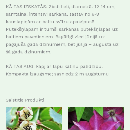
KĀ TAS IZSKATĀS: Ziedi lieli, diametrā. 12-14 cm,
samtaina, intensīvi sarkana, sastāv no 6-8
kauslapiņām ar baltu svītru apakšpusē.
Putekšņlapām ir tumši sarkanas putekšņlapas uz
baltiem pavedieniem. Bagātīgi zied jūnijā uz
pagājušā gada dzinumiem, bet jūlijā – augustā uz
šā gada dzinumiem.
KĀ TAS AUG: kāpj ar lapu kātiņu palīdzību.
Kompakta izaugsme; sasniedz 2 m augstumu
Saistītie Produkti