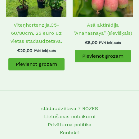
Vīteņhortenzija,C5-
Asā aktinīdija
60/80cm, 25 euro uz
“Ananasnaya” (sievišķais)
vietas stādaudzētavā.
€
8,00
PVN iekļauts
€
20,00
PVN iekļauts
Pievienot grozam
Pievienot grozam
stādaudzētava 7 ROZES
Lietošanas noteikumi
Privātuma politika
Kontakti