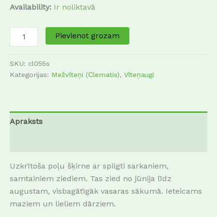
Availability:
Ir noliktavā
Pievienot grozam
SKU:
cl055s
Kategorijas:
Mežvīteņi (Сlematis)
,
Vīteņaugi
Apraksts
Atsauksmes (0)
Uzkrītoša poļu šķirne ar spilgti sarkaniem,
samtainiem ziediem. Tas zied no jūnija līdz
augustam, visbagātīgāk vasaras sākumā. Ieteicams
maziem un lieliem dārziem.