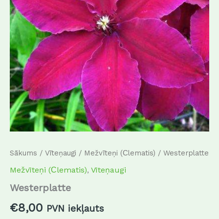
Sākums
/
Vīteņaugi
/
Mežvīteņi (Сlematis)
/ Westerplatte
Mežvīteņi (Сlematis)
,
Vīteņaugi
Westerplatte
€
8,00
PVN iekļauts