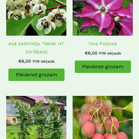
Asā aktinīdija “Weiki m”
Viva Polonia
(vīrišķais)
€
8,00
PVN iekļauts
€
8,00
PVN iekļauts
Pievienot grozam
Pievienot grozam