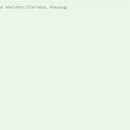
as:
Mežvīteņi (Сlematis)
,
Vīteņaugi