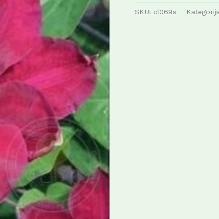
SKU:
cl069s
Kategorij