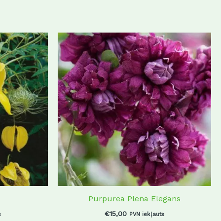
Purpurea Plena Elegans
€
15,00
s
PVN iekļauts