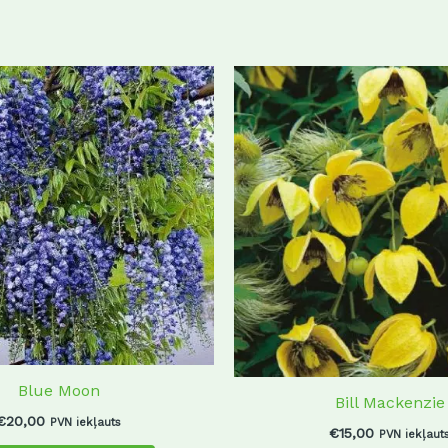
Blue Moon
Bill Mackenzie
€
20,00
PVN iekļauts
€
15,00
PVN iekļaut