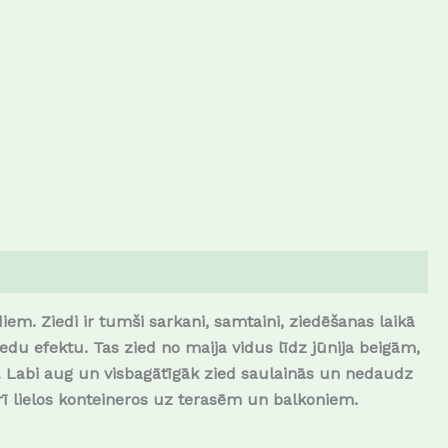
em. Ziedi ir tumši sarkani, samtaini, ziedēšanas laikā
iedu efektu. Tas zied no maija vidus līdz jūnija beigām,
. Labi aug un visbagātīgāk zied saulainās un nedaudz
arī lielos konteineros uz terasēm un balkoniem.