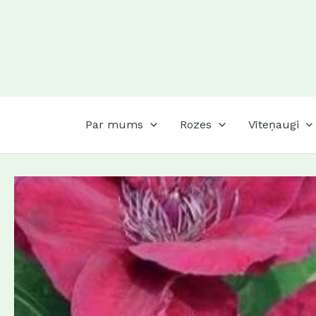
Skip
to
content
Par mums
Rozes
Vīteņaugi