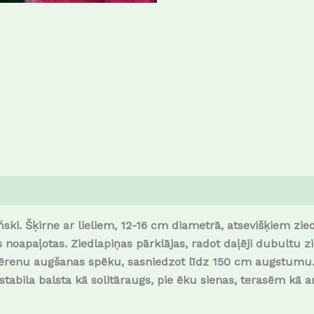
ki. Šķirne ar lieliem, 12-16 cm diametrā, atsevišķiem ziedi
s noapaļotas. Ziedlapiņas pārklājas, radot daļēji dubultu z
r mērenu augšanas spēku, sasniedzot līdz 150 cm augstumu
stabila balsta kā solitāraugs, pie ēku sienas, terasēm kā 