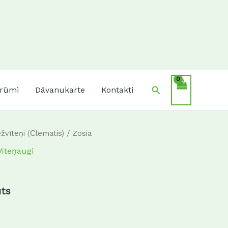
Search
krūmi
Dāvanukarte
Kontakti
žvīteņi (Сlematis)
/ Zosia
Vīteņaugi
uts