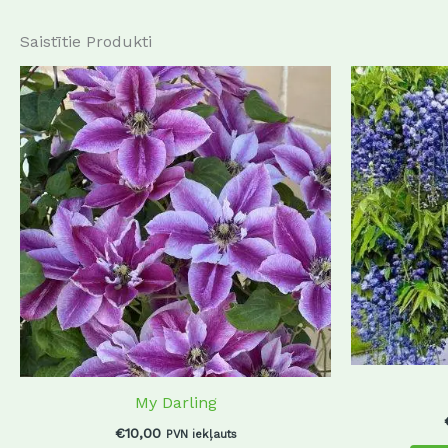
Saistītie Produkti
This
product
has
multiple
variants.
The
options
may
be
chosen
on
the
product
My Darling
page
€
10,00
PVN iekļauts