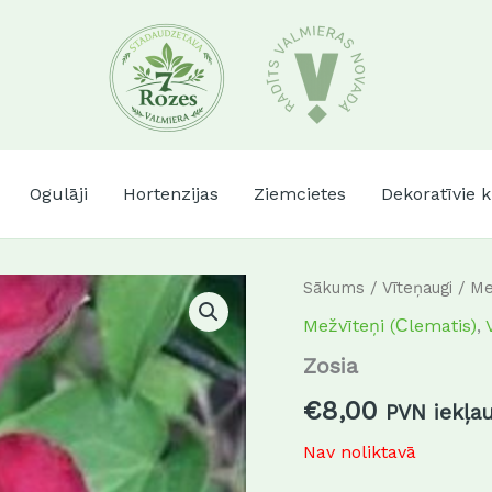
Ogulāji
Hortenzijas
Ziemcietes
Dekoratīvie 
Sākums
/
Vīteņaugi
/
Me
Mežvīteņi (Сlematis)
,
Zosia
€
8,00
PVN iekļa
Nav noliktavā