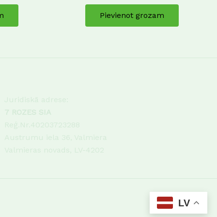
m
Pievienot grozam
Juridiskā adrese:
7 ROZES SIA
Reģ.Nr.40203723288
Austrumu iela 36, Valmiera
Valmieras novads, LV-4202
LV