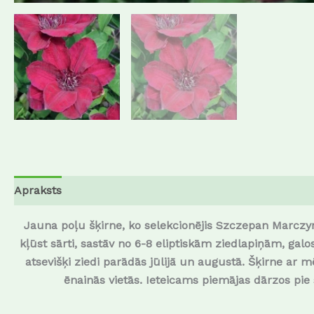
Apraksts
Atsauksmes (0)
Jauna poļu šķirne, ko selekcionējis Szczepan Marczyńs
kļūst sārti, sastāv no 6-8 eliptiskām ziedlapiņām, galo
atsevišķi ziedi parādās jūlijā un augustā. Šķirne a
ēnainās vietās. Ieteicams piemājas dārzos pie 