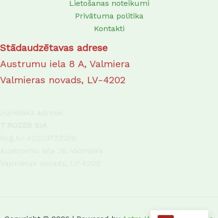
Lietošanas noteikumi
Privātuma politika
Kontakti
Stādaudzētavas adrese
Austrumu iela 8 A, Valmiera
Valmieras novads, LV-4202
Juridiskā adrese:
7 ROZES SIA
Reģ.Nr.40203723288
Austrumu iela 36, Valmiera
Valmieras novads, LV-4202