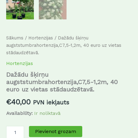
Sākums
/
Hortenzijas
/ Dažādu šķirņu
augststumbrahortenzija,C7,5-1,2m, 40 euro uz vietas
stādaudzētavā.
Hortenzijas
Dažādu šķirņu
augststumbrahortenzija,C7,5-1,2m, 40
euro uz vietas stādaudzētavā.
€
40,00
PVN iekļauts
Availability:
Ir noliktavā
Pievienot grozam