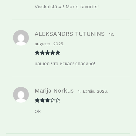
Novērtēts
Visskaistāka! Man’s favorits!
ar
5
no 5
ALEKSANDRS TUTUŅINS
13.
augusts, 2025.
Novērtēts
нашёл что искал! спасибо!
ar
5
no 5
Marija Norkus
1. aprīlis, 2026.
Novērtē
Ok
ts ar
3
no 5