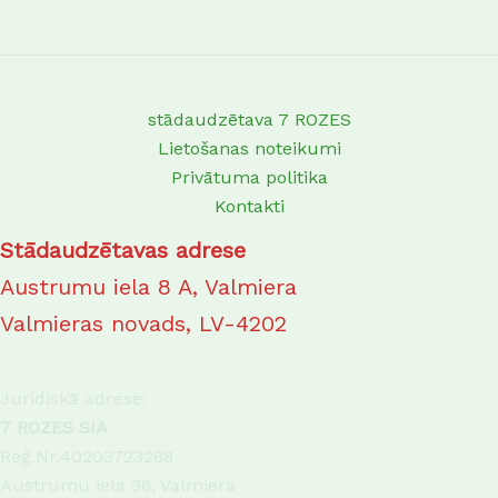
stādaudzētava 7 ROZES
Lietošanas noteikumi
Privātuma politika
Kontakti
Stādaudzētavas adrese
Austrumu iela 8 A, Valmiera
Valmieras novads, LV-4202
Juridiskā adrese:
7 ROZES SIA
Reģ.Nr.40203723288
Austrumu iela 36, Valmiera