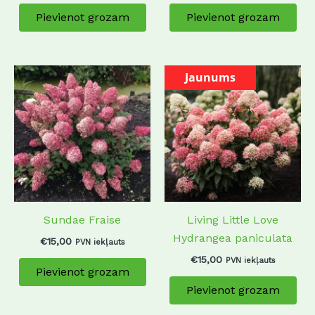
Pievienot grozam
Pievienot grozam
Jaunums
Sundae Fraise
Living Little Love
Hydrangea paniculata
€
15,00
PVN iekļauts
€
15,00
PVN iekļauts
Pievienot grozam
Pievienot grozam