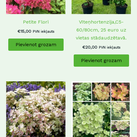
Petite Flori
Vīteņhortenzija,C5-
60/80cm, 25 euro uz
€
15,00
PVN iekļauts
vietas stādaudzētavā.
Pievienot grozam
€
20,00
PVN iekļauts
Pievienot grozam