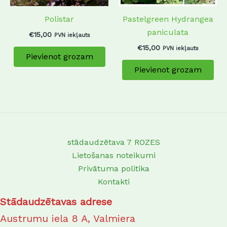
Polistar
Pastelgreen Hydrangea
paniculata
€
15,00
PVN iekļauts
€
15,00
PVN iekļauts
Pievienot grozam
Pievienot grozam
stādaudzētava 7 ROZES
Lietošanas noteikumi
Privātuma politika
Kontakti
Stādaudzētavas adrese
Austrumu iela 8 A, Valmiera