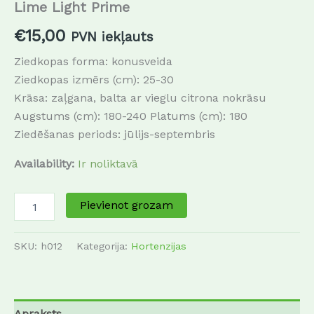
Lime Light Prime
€
15,00
PVN iekļauts
Ziedkopas forma: konusveida
Ziedkopas izmērs (cm): 25-30
Krāsa: zaļgana, balta ar vieglu citrona nokrāsu
Augstums (cm): 180-240 Platums (cm): 180
Ziedēšanas periods: jūlijs-septembris
Availability:
Ir noliktavā
Pievienot grozam
SKU:
h012
Kategorija:
Hortenzijas
Apraksts