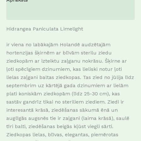
Atsauksmes (0)
Hidrangea Paniculata
Limelight
ir viena no labākajām Holandē audzētajām
hortenzijas šķirnēm ar blīvām sterilu ziedu
ziedkopām ar izteiktu zaļganu nokrāsu.
Šķirne ar
ļoti spēcīgiem dzinumiem, kas lieliski notur ļoti
lielas zaļgani baltas ziedkopas.
Tas zied no jūlija līdz
septembrim uz kārtējā gada dzinumiem ar lielām
plati koniskām ziedkopām (līdz 25-30 cm), kas
sastāv gandrīz tikai no steriliem ziediem.
Ziedi ir
interesantā krāsā, ziedēšanas sākumā ēnā un
auglīgās augsnēs tie ir zaļgani (laima krāsā), saulē
tīri balti, ziedēšanas beigās kļūst viegli sārti.
Ziedkopas lielas, blīvas, elegantas, piemērotas