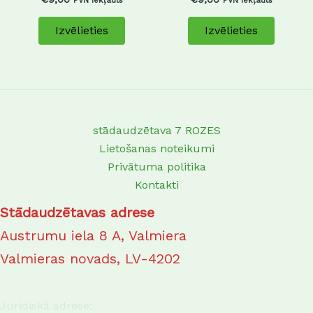
PVN iekļauts
PVN iekļauts
on
on
Izvēlieties
Izvēlieties
the
the
product
produc
page
page
stādaudzētava 7 ROZES
Lietošanas noteikumi
Privātuma politika
Kontakti
Stādaudzētavas adrese
Austrumu iela 8 A, Valmiera
Valmieras novads, LV-4202
Juridiskā adrese: