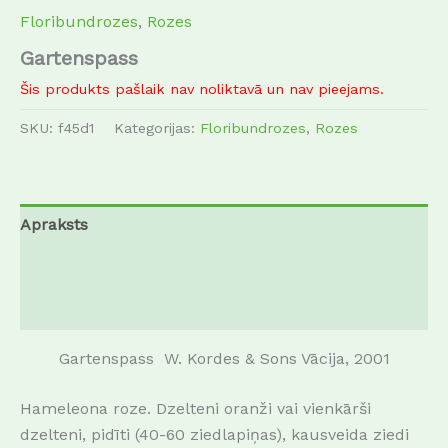
Floribundrozes
,
Rozes
Gartenspass
Šis produkts pašlaik nav noliktavā un nav pieejams.
SKU:
f45d1
Kategorijas:
Floribundrozes
,
Rozes
Apraksts
Papildu informācija
Atsauksmes (0)
Gartenspass W. Kordes & Sons Vācija, 2001
Hameleona roze.
Dzelteni oranži vai vienkārši
dzelteni, pidīti (40-60 ziedlapiņas), kausveida ziedi