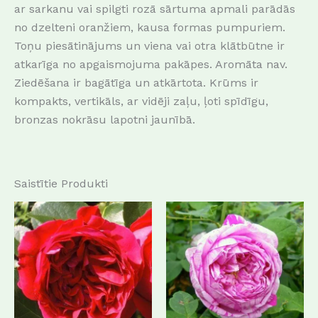
ar sarkanu vai spilgti rozā sārtuma apmali parādās
no dzelteni oranžiem, kausa formas pumpuriem.
Toņu piesātinājums un viena vai otra klātbūtne ir
atkarīga no apgaismojuma pakāpes.
Aromāta nav.
Ziedēšana ir bagātīga un atkārtota.
Krūms ir
kompakts, vertikāls, ar vidēji zaļu, ļoti spīdīgu,
bronzas nokrāsu lapotni jaunībā.
Saistītie Produkti
This
This
product
produc
has
has
multiple
multip
variants.
variant
The
The