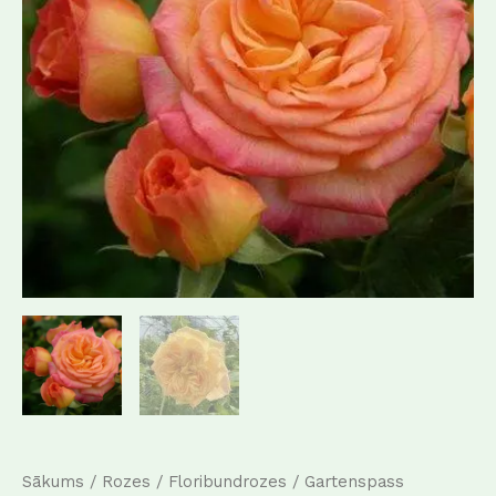
Sākums
/
Rozes
/
Floribundrozes
/ Gartenspass