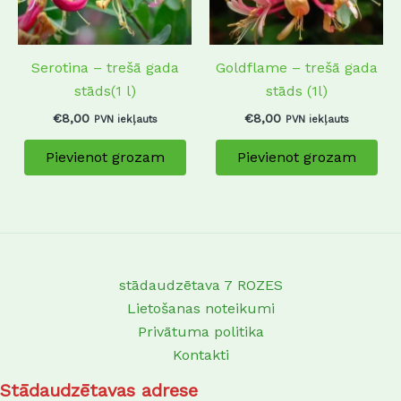
Serotina – trešā gada
Goldflame – trešā gada
stāds(1 l)
stāds (1l)
€
8,00
€
8,00
PVN iekļauts
PVN iekļauts
Pievienot grozam
Pievienot grozam
stādaudzētava 7 ROZES
Lietošanas noteikumi
Privātuma politika
Kontakti
Stādaudzētavas adrese