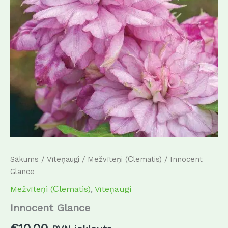
Sākums
/
Vīteņaugi
/
Mežvīteņi (Сlematis)
/ Innocent
Glance
Mežvīteņi (Сlematis)
,
Vīteņaugi
Innocent Glance