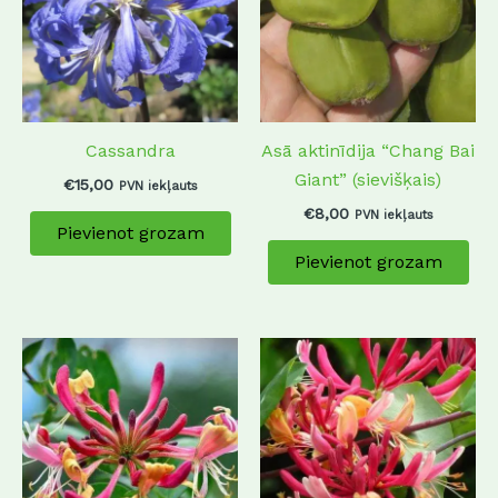
Cassandra
Asā aktinīdija “Chang Bai
Giant” (sievišķais)
€
15,00
PVN iekļauts
€
8,00
PVN iekļauts
Pievienot grozam
Pievienot grozam