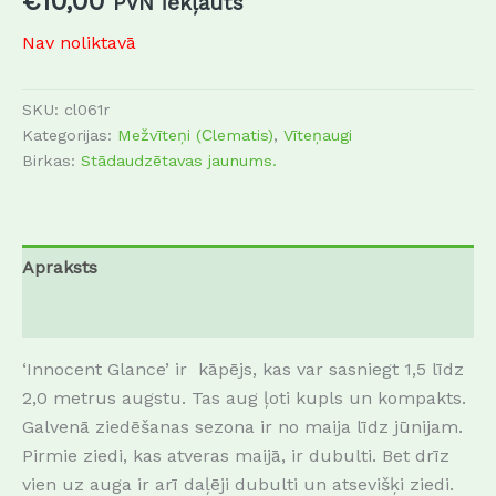
€
10,00
PVN iekļauts
Nav noliktavā
SKU:
cl061r
Kategorijas:
Mežvīteņi (Сlematis)
,
Vīteņaugi
Birkas:
Stādaudzētavas jaunums.
Apraksts
Atsauksmes (0)
‘Innocent Glance’ ir kāpējs, kas var sasniegt 1,5 līdz
2,0 metrus augstu. Tas aug ļoti kupls un kompakts.
Galvenā ziedēšanas sezona ir no maija līdz jūnijam.
Pirmie ziedi, kas atveras maijā, ir dubulti. Bet drīz
vien uz auga ir arī daļēji dubulti un atsevišķi ziedi.