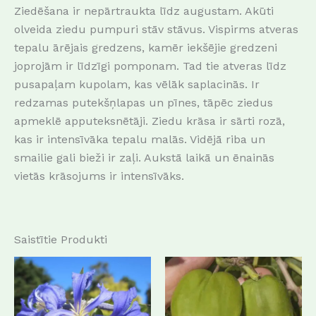
Ziedēšana ir nepārtraukta līdz augustam. Akūti
olveida ziedu pumpuri stāv stāvus. Vispirms atveras
tepalu ārējais gredzens, kamēr iekšējie gredzeni
joprojām ir līdzīgi pomponam. Tad tie atveras līdz
pusapaļam kupolam, kas vēlāk saplacinās. Ir
redzamas putekšņlapas un pīnes, tāpēc ziedus
apmeklē apputeksnētāji. Ziedu krāsa ir sārti rozā,
kas ir intensīvāka tepalu malās. Vidējā riba un
smailie gali bieži ir zaļi. Aukstā laikā un ēnainās
vietās krāsojums ir intensīvāks.
Saistītie Produkti